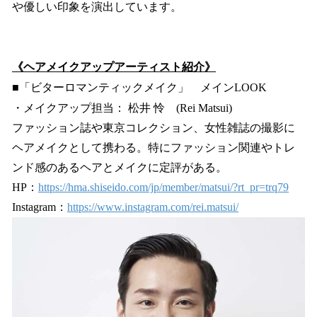
や優しい印象を演出しています。
《ヘアメイクアップアーティスト紹介》
■「ビターロマンティックメイク」 メインLOOK
・メイクアップ担当： 松井 怜 (Rei Matsui)
ファッション誌や東京コレクション、女性雑誌の撮影に
ヘアメイクとして携わる。特にファッション関連やトレ
ンド感のあるヘアとメイクに定評がある。
HP：
https://hma.shiseido.com/jp/member/matsui/?rt_pr=trq79
Instagram：
https://www.instagram.com/rei.matsui/