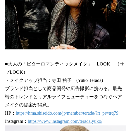
■大人の「ビターロマンティックメイク」 LOOK （サ
ブLOOK）
・メイクアップ担当：寺田 祐子 (Yuko Terada)
ブランド担当として商品開発や広告撮影に携わる。最先
端のトレンドとリアルライフビューティーをつなぐヘア
メイクの提案が得意。
HP：
https://hma.shiseido.com/jp/member/terada/?rt_pr=trq79
Instagram：
https://www.instagram.com/terada.yuko/