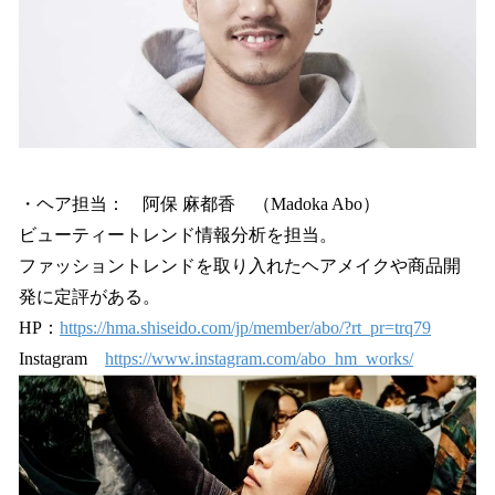
・ヘア担当： 阿保 麻都香 （Madoka Abo）
ビューティートレンド情報分析を担当。
ファッショントレンドを取り入れたヘアメイクや商品開
発に定評がある。
HP：
https://hma.shiseido.com/jp/member/abo/?rt_pr=trq79
Instagram
https://www.instagram.com/abo_hm_works/