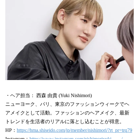
・ヘア担当： 西森 由貴 (Yuki Nishimori)
ニューヨーク、パリ、東京のファッションウィークでヘ
アメイクとして活動。ファッションのヘアメイク、最新
トレンドを生活者のリアルに落とし込むことが得意。
HP：
https://hma.shiseido.com/jp/member/nishimori/?rt_pr=trq79
Instagram：
https://www.instagram.com/nishimoriyuki____/