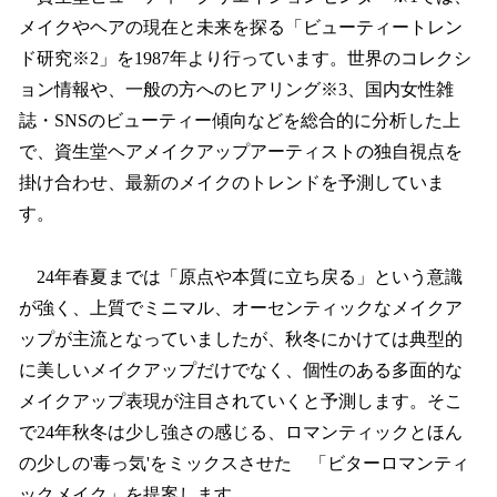
数
メイクやヘアの現在と未来を探る「ビューティートレン
を
ド研究※2」を1987年より行っています。世界のコレクシ
読
み
ョン情報や、一般の方へのヒアリング※3、国内女性雑
込
誌・SNSのビューティー傾向などを総合的に分析した上
み
で、資生堂ヘアメイクアップアーティストの独自視点を
中
で
掛け合わせ、最新のメイクのトレンドを予測していま
す
す。
24年春夏までは「原点や本質に立ち戻る」という意識
が強く、上質でミニマル、オーセンティックなメイクア
ップが主流となっていましたが、秋冬にかけては典型的
に美しいメイクアップだけでなく、個性のある多面的な
メイクアップ表現が注目されていくと予測します。そこ
で24年秋冬は少し強さの感じる、ロマンティックとほん
の少しの'毒っ気'をミックスさせた 「ビターロマンティ
ックメイク」を提案します。