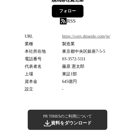
3,250
フォロワー
フォロー
RSS
URL
https://corp.shiseido.com/jp/
業種
製造業
本社所在地
東京都中央区銀座7-5-5
電話番号
03-3572-5111
代表者名
藤原 憲太郎
上場
東証1部
資本金
645億円
設立
-
PR TIMESのご利用について
資料をダウンロード