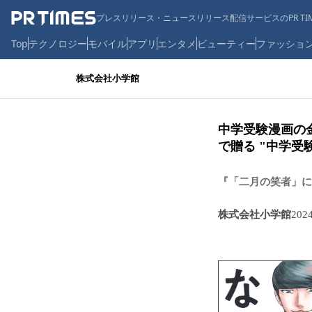
プレスリリース・ニュースリリース配信サービスのPR TIM
Top
テクノロジー
モバイル
アプリ
エンタメ
ビューティー
ファッショ
株式会社小学館
中学受験漫画の
で贈る "中学受
『「二月の笑者」に
株式会社小学館
202