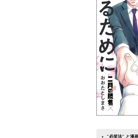
"必笑法" と漫