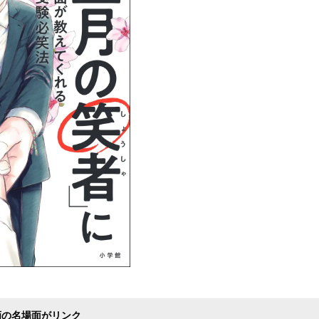
み
込
み
中
で
す
画の名場面がリンク