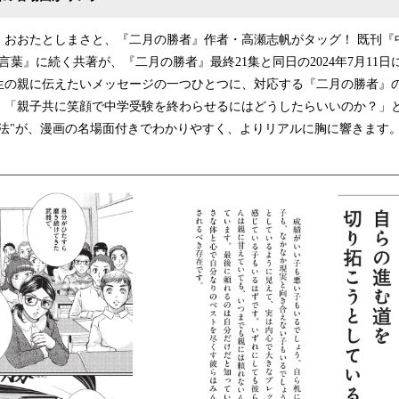
・おおたとしまさと、『二月の勝者』作者・高瀬志帆がタッグ！ 既刊『
の言葉』に続く共著が、『二月の勝者』最終21集と同日の2024年7月11
生の親に伝えたいメッセージの一つひとつに、対応する『二月の勝者』
。「親子共に笑顔で中学受験を終わらせるにはどうしたらいいのか？」
笑法"が、漫画の名場面付きでわかりやすく、よりリアルに胸に響きます