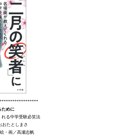
******************
るために
れる中学受験必笑法
おおたとしまさ
 絵・画／高瀬志帆