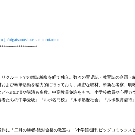
）
.co.jp/nigatsunoshoushaninarutameni
******************
。リクルートでの雑誌編集を経て独立。数々の育児誌・教育誌の企画・
材および執筆活動を精力的に行っており、緻密な取材、斬新な考察、明
などへの出演や講演も多数。中高教員免許をもち、小学校教員や心理カ
勇者たちの中学受験』『ルポ名門校』『ルポ塾歴社会』『ルポ教育虐待
代表作に「二月の勝者-絶対合格の教室-」（小学館/週刊ビッグコミック