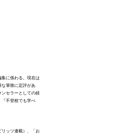
編集に係わる。現在は
晰な筆致に定評があ
ウンセラーとしての経
』『不登校でも学べ
スピリッツ連載）、「お