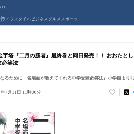
ES
ン
ライフスタイル
ビジネス
グルメ
スポーツ
金字塔『二月の勝者』最終巻と同日発売！！ おおたとし
験必笑法"
なるために 名場面が教えてくれる中学受験必笑法』小学館より7月
4年7月11日 11時00分
い
い
ね
！
数
を
読