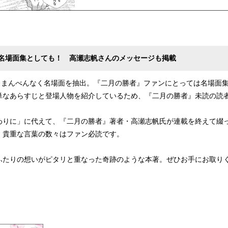
名場面集としても！ 高瀬志帆さんのメッセージも掲載
、まんべんなく名場面を抽出。『二月の勝者』ファンにとっては名場面
単なあらすじと登場人物を紹介しているため、『二月の勝者』未読の読
わりに」に代えて、『二月の勝者』著者・高瀬志帆氏が連載を終えて綴
、貴重な言葉の数々はファン必読です。
ふたりの想いがピタリと重なった奇跡のような本著。ぜひお手にお取り