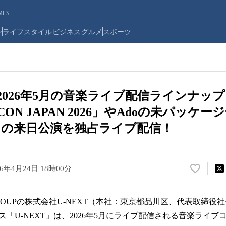
ES
ン
ライフスタイル
ビジネス
グルメ
スポーツ
】2026年5月の音楽ライブ配信ラインナップ
CON JAPAN 2026」やAdoの未パッケ
年ぶりの来日公演を独占ライブ配信！
26年4月24日 18時00分
い
い
ね
T GROUPの株式会社U-NEXT（本社：東京都品川区、代表取締役
！
数
「U-NEXT」は、2026年5月にライブ配信される音楽ライ