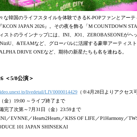
様々な韓国のライフスタイルを体験できるK-POPファンとアー
tival『KCON JAPAN 2026』。その夜を飾る「M COUNTDOWN
ストのラインナップには、INI、JO1、ZEROBASEONEが
NiziU、&TEAMなど、グローバルに活躍する豪華アーティス
ALPHA DRIVE ONEなど、期待の新星たちも名を連ねる。
26 ＜5/8公演＞
/video.unext.jp/livedetail/LIV0000014429
（※4月28日よりアクセス
金）19:00 ～ライブ終了まで
完了次第～7月31日（金）23:59まで
VNNE／Hearts2Hearts／KISS OF LIFE／P1Harmony／TW
UCE 101 JAPAN SHINSEKAI