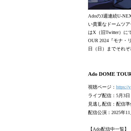
Adoの3週連続U-
い貴重なドームツアー
はX（旧Twitter
OUR 2024『モナ・
日（日）までそれぞ
Ado DOME TOU
視聴ページ：
https:/
ライブ配信：5月3日（
見逃し配信：配信準備
配信公演：2025年1
【Ado配信中一覧】