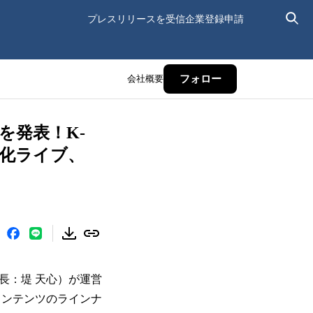
プレスリリースを受信
企業登録申請
会社概要
フォロー
を発表！K-
ージ化ライブ、
社長：堤 天心）が運営
ブコンテンツのラインナ