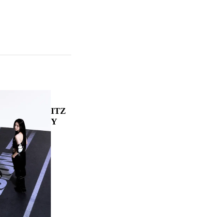
ITZ
Y