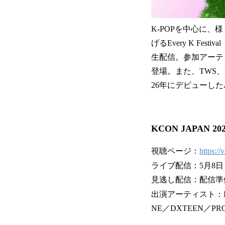
K-POPを中心に、
げるEvery K Fes
生配信。参加アーティ
登場。また、TWS、
26年にデビューした
KCON JAPAN 20
視聴ページ：
https:/
ライブ配信：5月8日（
見逃し配信：配信準備
出演アーティスト：INI／E
NE／DXTEEN／PROD