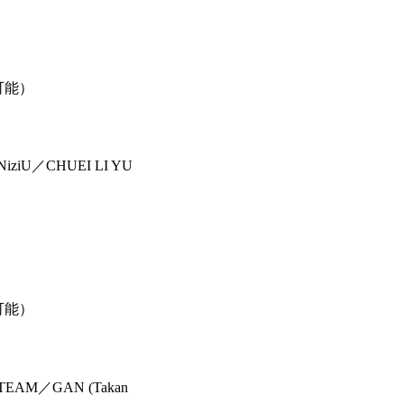
可能）
ziU／CHUEI LI YU
可能）
AM／GAN (Takan