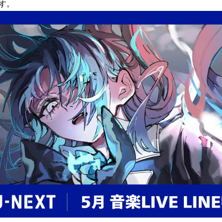
を
す。
読
み
込
み
中
で
す