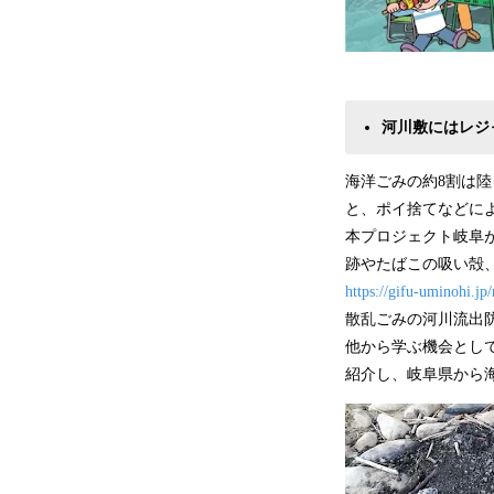
河川敷にはレジ
海洋ごみの約8割は
と、ポイ捨てなどによ
本プロジェクト岐阜
跡やたばこの吸い殻
https://gifu-uminohi.j
散乱ごみの河川流出
他から学ぶ機会とし
紹介し、岐阜県から