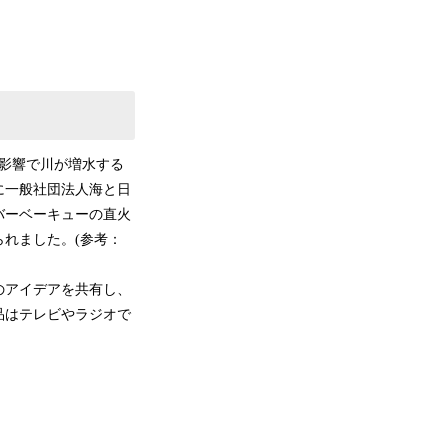
影響で川が増水する
に一般社団法人海と日
バーベーキューの直火
れました。(参考：
のアイデアを共有し、
品はテレビやラジオで