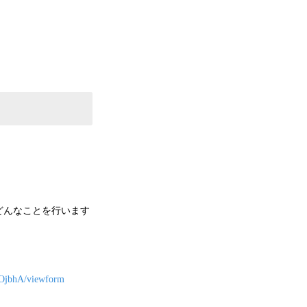
どんなことを行います
OjbhA/viewform