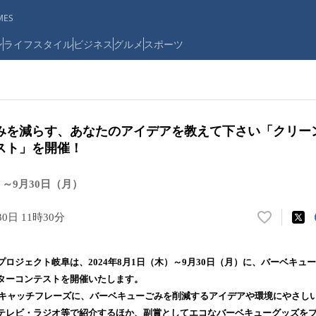
ES
ン
ライフスタイル
ビジネス
グルメ
スポーツ
みを減らす、あなたのアイデアを教えて下さい「クリー
スト」を開催！
）～9月30日（月）
30日 11時30分
い
い
ね
ロジェクト岐阜は、2024年8月1日（木）～9月30日（月）に、バーベキュ
！
ターコンテストを開催いたします。
数
をキャッチフレーズに、バーベキューごみを削減するアイデアや環境にやさし
を
読
テレビ・ラジオ等で紹介するほか、副賞としてエコなバーベキューグッズを