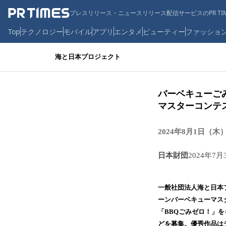
プレスリリース・ニュースリリース配信サービスのPR TIM
Top
テクノロジー
モバイル
アプリ
エンタメ
ビューティー
ファッショ
海と日本プロジェクト
バーベキューご
マスターコンテ
2024年8月1日（木
日本財団
2024年7月
一般社団法人海と日本プ
ーンバーベキューマス
「BBQごみゼロ！」
どを募集。優秀作品は