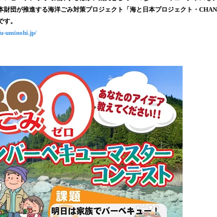
み
財団が推進する海洋ごみ対策プロジェクト「海と日本プロジェクト・CHANGE F
込
です。
み
ifu-uminohi.jp/
中
で
す