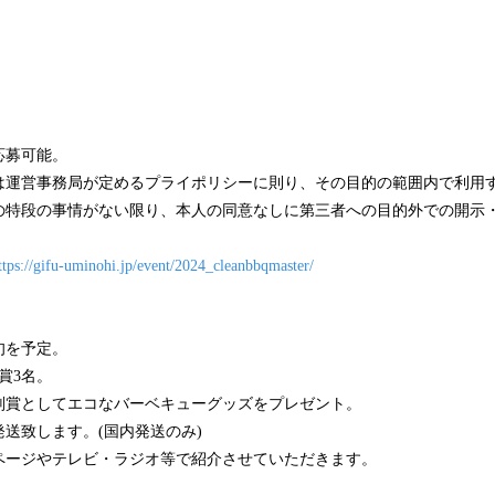
応募可能。
は運営事務局が定めるプライポリシーに則り、その目的の範囲内で利用
の特段の事情がない限り、本人の同意なしに第三者への目的外での開示
ttps://gifu-uminohi.jp/event/2024_cleanbbqmaster/
旬を予定。
賞3名。
賞としてエコなバーベキューグッズをプレゼント。
送致します。(国内発送のみ)
ページやテレビ・ラジオ等で紹介させていただきます。