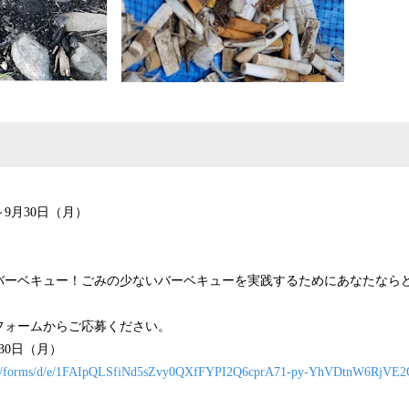
～9月30日（月）
バーベキュー！ごみの少ないバーベキューを実践するためにあなたなら
フォームからご応募ください。
月30日（月）
.com/forms/d/e/1FAIpQLSfiNd5sZvy0QXfFYPI2Q6cprA71-py-YhVDtnW6RjVE2