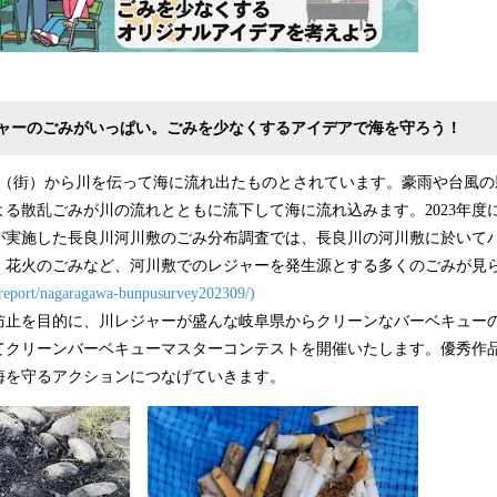
ャーのごみがいっぱい。ごみを少なくするアイデアで海を守ろう！
陸（街）から川を伝って海に流れ出たものとされています。豪雨や台風の
る散乱ごみが川の流れとともに流下して海に流れ込みます。2023年度
が実施した長良川河川敷のごみ分布調査では、長良川の河川敷に於いて
、花火のごみなど、河川敷でのレジャーを発生源とする多くのごみが見ら
p/report/nagaragawa-bunpusurvey202309/)
防止を目的に、川レジャーが盛んな岐阜県からクリーンなバーベキュー
てクリーンバーベキューマスターコンテストを開催いたします。優秀作
海を守るアクションにつなげていきます。