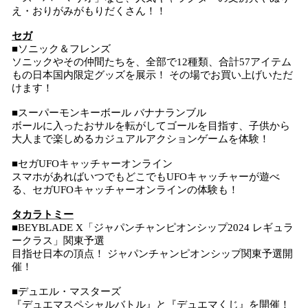
え・おりがみがもりだくさん！！
セガ
■ソニック＆フレンズ
ソニックやその仲間たちを、全部で12種類、合計57アイテム
もの日本国内限定グッズを展示！ その場でお買い上げいただ
けます！
■スーパーモンキーボール バナナランブル
ボールに入ったおサルを転がしてゴールを目指す、子供から
大人まで楽しめるカジュアルアクションゲームを体験！
■セガUFOキャッチャーオンライン
スマホがあればいつでもどこでもUFOキャッチャーが遊べ
る、セガUFOキャッチャーオンラインの体験も！
タカラトミー
■BEYBLADE X「ジャパンチャンピオンシップ2024 レギュラ
ークラス」関東予選
目指せ日本の頂点！ ジャパンチャンピオンシップ関東予選開
催！
■デュエル・マスターズ
『デュエマスペシャルバトル』と『デュエマくじ』を開催！