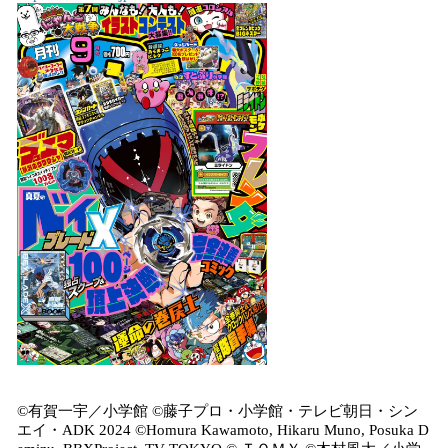
©有賀一宇／小学館 ©藤子プロ・小学館・テレビ朝日・シン
エイ・ADK 2024 ©Homura Kawamoto, Hikaru Muno, Posuka D