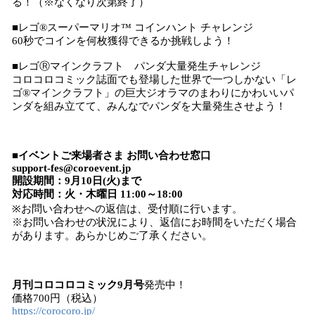
る！（※なくなり次第終了）
■レゴ®スーパーマリオ™ コインハント チャレンジ
60秒でコインを何枚獲得できるか挑戦しよう！
■レゴⓇマインクラフト パンダ大量発生チャレンジ
コロコロコミック誌面でも登場した世界で一つしかない「レ
ゴ®マインクラフト」の巨大ジオラマのまわりにかわいいパ
ンダを組み立てて、みんなでパンダを大量発生させよう！
■
イベントご来場者さま お問い合わせ窓口
support-fes@coroevent.jp
開設期間：9月10日(火)まで
対応時間：火・木曜日 11:00～18:00
※お問い合わせへの返信は、受付順に行います。
※お問い合わせの状況により、返信にお時間をいただく場合
があります。あらかじめご了承ください。
月刊コロコロコミック9月号
発売中！
価格700円（税込）
https://corocoro.jp/