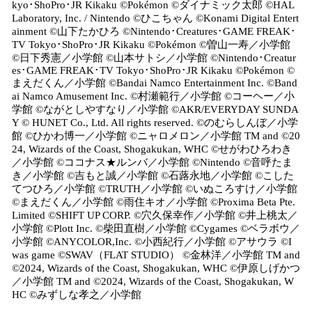
kyo･ShoPro･JR Kikaku ©Pokémon ©ダイナミック太郎 ©HAL
Laboratory, Inc. / Nintendo ©ひこちゃん ©Konami Digital Entert
ainment ©山下たかひろ ©Nintendo･Creatures･GAME FREAK･
TV Tokyo･ShoPro･JR Kikaku ©Pokémon ©曽山一寿／小学館
©日下秀憲／小学館 ©山本サトシ／小学館 ©Nintendo･Creatur
es･GAME FREAK･TV Tokyo･ShoPro･JR Kikaku ©Pokémon ©
まえだくん／小学館 ©Bandai Namco Entertainment Inc. ©Band
ai Namco Amusement Inc. ©村瀬範行／小学館 ©コーヘー／小
学館 ©ながとしやすなり／小学館 ©AKR/EVERYDAY SUNDA
Y © HUNET Co., Ltd. All rights reserved. ©のむらしんぼ／小学
館 ©ひかわ博一／小学館 ©ニャロメロン／小学館 TM and ©20
24, Wizards of the Coast, Shogakukan, WHC ©せがわひろわき
／小学館 ©ココナス★ルンバ／小学館 ©Nintendo ©音呼たま
き／小学館 ©吉もと誠／小学館 ©石蕗永地／小学館 ©こした
てつひろ／小学館 ©TRUTH／小学館 ©いぬころすけ／小学館
©まえだくん／小学館 ©雨住キオ／小学館 ©Proxima Beta Pte.
Limited ©SHIFT UP CORP. ©穴久保幸作／小学館 ©井上桃太／
小学館 ©Plott Inc. ©柴田直樹／小学館 ©Cygames ©ベラボウ／
小学館 ©ANYCOLOR,Inc. ©小西紀行／小学館 ©アサウラ ©I
was game ©SWAV（FLAT STUDIO） ©金林洋／小学館 TM and
©2024, Wizards of the Coast, Shogakukan, WHC ©伊原しげかつ
／小学館 TM and ©2024, Wizards of the Coast, Shogakukan, W
HC ©みずしな孝之／小学館