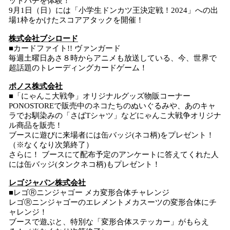
ットバチを体験！
9月1日（日）には「小学生ドンカツ王決定戦！2024」への出
場1枠をかけたスコアアタックを開催！
株式会社ブシロード
■カードファイト!! ヴァンガード
毎週土曜日あさ８時からアニメも放送している、今、世界で
超話題のトレーディングカードゲーム！
ポノス株式会社
■「にゃんこ大戦争」オリジナルグッズ物販コーナー
PONOSTOREで販売中のネコたちのぬいぐるみや、あのキャ
ラでお馴染みの「さばTシャツ」などにゃんこ大戦争オリジナ
ル商品を販売！
ブースに遊びに来場者には缶バッジ(ネコ柄)をプレゼント！
（※なくなり次第終了）
さらに！ ブースにて配布予定のアンケートに答えてくれた人
には缶バッジ(タンクネコ柄)もプレゼント！
レゴジャパン株式会社
■レゴⓇニンジャゴー メカ変形合体チャレンジ
レゴⓇニンジャゴーのエレメントメカスーツの変形合体にチ
ャレンジ！
ブースで遊ぶと、特別な「変形合体ステッカー」がもらえ