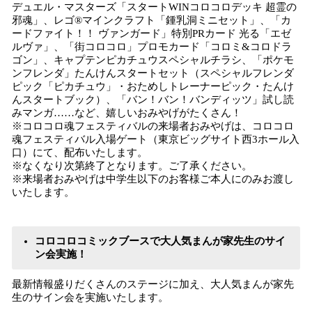
デュエル・マスターズ「スタートWINコロコロデッキ 超霊の
邪魂」、レゴ®マインクラフト「鍾乳洞ミニセット」、「カ
ードファイト！！ ヴァンガード」特別PRカード 光る「エゼ
ルヴァ」、「街コロコロ」プロモカード「コロミ&コロドラ
ゴン」、キャプテンピカチュウスペシャルチラシ、「ポケモ
ンフレンダ」たんけんスタートセット（スペシャルフレンダ
ピック「ピカチュウ」・おためしトレーナーピック・たんけ
んスタートブック）、「バン！バン！バンディッツ」試し読
みマンガ……など、嬉しいおみやげがたくさん！
※コロコロ魂フェスティバルの来場者おみやげは、コロコロ
魂フェスティバル入場ゲート（東京ビッグサイト西3ホール入
口）にて、配布いたします。
※なくなり次第終了となります。ご了承ください。
※来場者おみやげは中学生以下のお客様ご本人にのみお渡し
いたします。
コロコロコミックブースで大人気まんが家先生のサイ
ン会実施！
最新情報盛りだくさんのステージに加え、大人気まんが家先
生のサイン会を実施いたします。