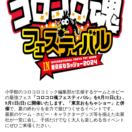
み
込
み
中
で
す
小学館のコロコロコミック編集部が主催するゲームとホビー
の最強フェス
「コロコロ魂フェスティバル」を8月31日(土) 、
9月1日(日) に開催いたします。「東京おもちゃショー」と併
催
で、夏の終わりを全力で遊びつくせるイベントです。
最新のゲーム・ホビー・キャラクターグッズ等を揃えた出展
社が一堂に会し、子供だけでなく大人も楽しめる当イベント
にぜひご来場ください。