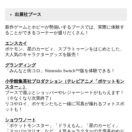
出展社ブース
新作ゲームとホビーが勢揃いするブースでは、実際に体験す
ることができるコーナーが盛りだくさん！
エンスカイ
ポケモン、星のカービィ、スプラトゥーンをはじめとした、
大人気のキャラクターグッズを販売！
グランディング
「みんなと街コロ」Nintendo Switch™版を体験できる！
小学館集英社プロダクション（テレビアニメ「ポケットモン
スター」）
ブースで遊ぶとショッパーやレジャーシートがもらえます！
（※なくなり次第終了）
リコやロイ、ポケモンたちと一緒に写真が撮れるフォトスポ
ットも！
ショウワノート
「ポケットモンスター」「ドラえもん」「星のカービィ」
「スーパーマリオ」など、人気キャラクターの文房具やぬり