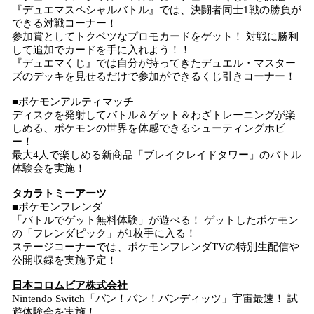
『デュエマスペシャルバトル』では、決闘者同士1戦の勝負が
できる対戦コーナー！
参加賞としてトクベツなプロモカードをゲット！ 対戦に勝利
して追加でカードを手に入れよう！！
『デュエマくじ』では自分が持ってきたデュエル・マスター
ズのデッキを見せるだけで参加ができるくじ引きコーナー！
■ポケモンアルティマッチ
ディスクを発射してバトル＆ゲット＆わざトレーニングが楽
しめる、ポケモンの世界を体感できるシューティングホビ
ー！
最大4人で楽しめる新商品「ブレイクレイドタワー」のバトル
体験会を実施！
タカラトミーアーツ
■ポケモンフレンダ
「バトルでゲット無料体験」が遊べる！ ゲットしたポケモン
の「フレンダピック」が1枚手に入る！
ステージコーナーでは、ポケモンフレンダTVの特別生配信や
公開収録を実施予定！
日本コロムビア株式会社
Nintendo Switch「バン！バン！バンディッツ」宇宙最速！ 試
遊体験会を実施！