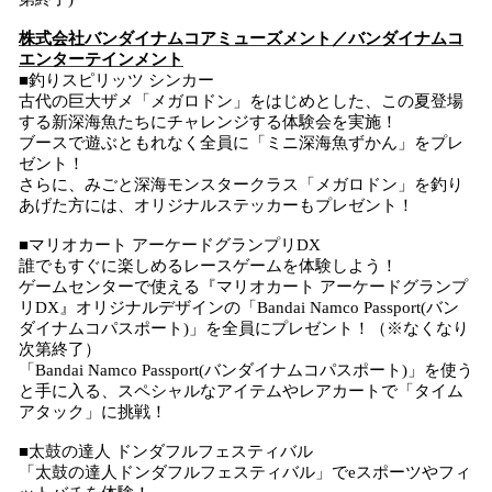
株式会社バンダイナムコアミューズメント／バンダイナムコ
エンターテインメント
■釣りスピリッツ シンカー
古代の巨大ザメ「メガロドン」をはじめとした、この夏登場
する新深海魚たちにチャレンジする体験会を実施！
ブースで遊ぶともれなく全員に「ミニ深海魚ずかん」をプレ
ゼント！
さらに、みごと深海モンスタークラス「メガロドン」を釣り
あげた方には、オリジナルステッカーもプレゼント！
■マリオカート アーケードグランプリDX
誰でもすぐに楽しめるレースゲームを体験しよう！
ゲームセンターで使える『マリオカート アーケードグランプ
リDX』オリジナルデザインの「Bandai Namco Passport(バン
ダイナムコパスポート)」を全員にプレゼント！（※なくなり
次第終了）
「Bandai Namco Passport(バンダイナムコパスポート)」を使う
と手に入る、スペシャルなアイテムやレアカートで「タイム
アタック」に挑戦！
■太鼓の達人 ドンダフルフェスティバル
「太鼓の達人ドンダフルフェスティバル」でeスポーツやフィ