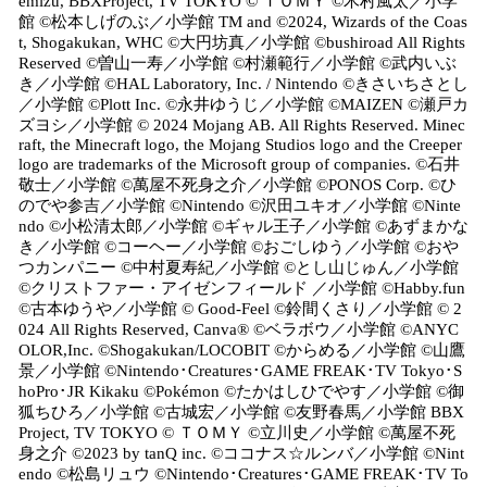
emizu, BBXProject, TV TOKYO © ＴＯＭＹ ©木村風太／小学
館 ©松本しげのぶ／小学館 TM and ©2024, Wizards of the Coas
t, Shogakukan, WHC ©大円坊真／小学館 ©bushiroad All Rights
Reserved ©曽山一寿／小学館 ©村瀬範行／小学館 ©武内いぶ
き／小学館 ©HAL Laboratory, Inc. / Nintendo ©きさいちさとし
／小学館 ©Plott Inc. ©永井ゆうじ／小学館 ©MAIZEN ©瀬戸カ
ズヨシ／小学館 © 2024 Mojang AB. All Rights Reserved. Minec
raft, the Minecraft logo, the Mojang Studios logo and the Creeper
logo are trademarks of the Microsoft group of companies. ©石井
敬士／小学館 ©萬屋不死身之介／小学館 ©PONOS Corp. ©ひ
のでや参吉／小学館 ©Nintendo ©沢田ユキオ／小学館 ©Ninte
ndo ©小松清太郎／小学館 ©ギャル王子／小学館 ©あずまかな
き／小学館 ©コーヘー／小学館 ©おごしゆう／小学館 ©おや
つカンパニー ©中村夏寿紀／小学館 ©とし山じゅん／小学館
©クリストファー・アイゼンフィールド ／小学館 ©Habby.fun
©古本ゆうや／小学館 © Good-Feel ©鈴間くさり／小学館 © 2
024 All Rights Reserved, Canva® ©ベラボウ／小学館 ©ANYC
OLOR,Inc. ©Shogakukan/LOCOBIT ©からめる／小学館 ©山鷹
景／小学館 ©Nintendo･Creatures･GAME FREAK･TV Tokyo･S
hoPro･JR Kikaku ©Pokémon ©たかはしひでやす／小学館 ©御
狐ちひろ／小学館 ©古城宏／小学館 ©友野春馬／小学館 BBX
Project, TV TOKYO © ＴＯＭＹ ©立川史／小学館 ©萬屋不死
身之介 ©2023 by tanQ inc. ©ココナス☆ルンバ／小学館 ©Nint
endo ©松島リュウ ©Nintendo･Creatures･GAME FREAK･TV To