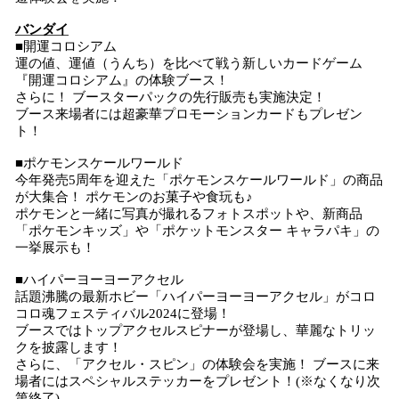
バンダイ
■開運コロシアム
運の値、運値（うんち）を比べて戦う新しいカードゲーム
『開運コロシアム』の体験ブース！
さらに！ ブースターパックの先行販売も実施決定！
ブース来場者には超豪華プロモーションカードもプレゼン
ト！
■ポケモンスケールワールド
今年発売5周年を迎えた「ポケモンスケールワールド」の商品
が大集合！ ポケモンのお菓子や食玩も♪
ポケモンと一緒に写真が撮れるフォトスポットや、新商品
「ポケモンキッズ」や「ポケットモンスター キャラパキ」の
一挙展示も！
■ハイパーヨーヨーアクセル
話題沸騰の最新ホビー「ハイパーヨーヨーアクセル」がコロ
コロ魂フェスティバル2024に登場！
ブースではトップアクセルスピナーが登場し、華麗なトリッ
クを披露します！
さらに、「アクセル・スピン」の体験会を実施！ ブースに来
場者にはスペシャルステッカーをプレゼント！(※なくなり次
第終了)