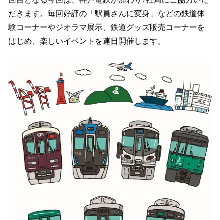
読
み
だきます。毎回好評の「駅員さんに変身」などの鉄道体
込
験コーナーやジオラマ展示、鉄道グッズ販売コーナーを
み
はじめ、楽しいイベントを連日開催します。
中
で
す