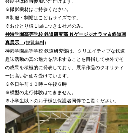
会期中は随時参加いただけます。
※撮影機材はご持参ください。
※制服・制帽はこどもサイズです。
※おひとり様１回につき１社局のみ。
神港学園高等学校 鉄道研究部 Ｎゲージジオラマ＆鉄道写
真展示
(観覧無料)
神港学園高等学校 鉄道研究部は、クリエイティブな鉄道
趣味活動の真の魅力を訴求することを目指して校外でそ
の成果を積極的に発表しており、展示作品のクオリティ
ーは高い評価を受けています。
※各日午前１０時～午後６時
※模型の走行体験はできません。
※小学生以下のお子様は保護者同伴でご覧ください。