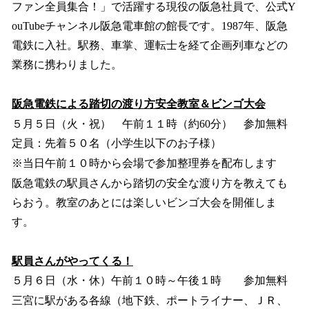
ファン全員集合！」で活躍する現役の阪急社員で、公式Y
ouTubeチャンネル阪急電車館の館長です。1987年、阪急
電鉄に入社。駅務、車掌、運転士を経て企画列車などの
業務に携わりました。
阪急電鉄による踏切の渡り方安全教室＆ビンゴ大会
５月５日（火・祝） 午前１１時（約60分） 参加無料
定員：先着５０名（小学生以下のお子様）
※当日午前１０時から会場で参加整理券を配布します
阪急電鉄の駅員さんから踏切の安全な渡り方を教えても
らおう。教室のあとには楽しいビンゴ大会を開催しま
す。
駅員さんがやってくる！
５月６日（水・休）午前１０時～午後１時 参加無料
三宮に駅がある各線（地下鉄、ポートライナー、ＪＲ、