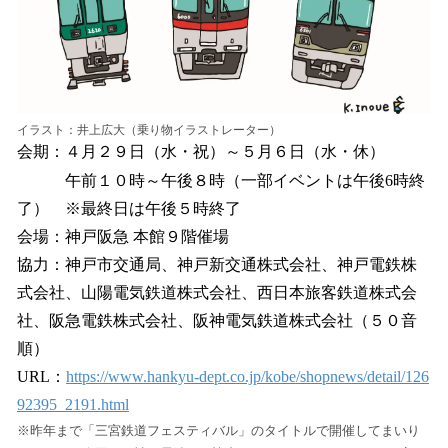
イラスト：井上広大（乗り物イラストレーター）
会期：４月２９日（水・祝）～５月６日（水・休）
午前１０時～午後８時（一部イベントは午後6時終
了） ※最終日は午後５時終了
会場：神戸阪急 本館９階催場
協力：神戸市交通局、神戸新交通株式会社、神戸電鉄株
式会社、山陽電気鉄道株式会社、西日本旅客鉄道株式会
社、阪急電鉄株式会社、阪神電気鉄道株式会社（５０音
順）
URL：
https://www.hankyu-dept.co.jp/kobe/shopnews/detail/126
92395_2191.html
※昨年まで「三宮鉄道フェスティバル」のタイトルで開催してまいり