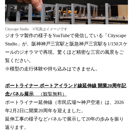
Cityscape Studio ※写真はイメージです
ジオラマ製作の様子をYouTubeで発信している「Cityscape
Studio」が、阪神神戸三宮駅と阪急神戸三宮駅を1/150スケ
ールのジオラマで再現。驚くほど精密な三宮の風景をご
覧ください。
※模型の走行体験や持ち込みはできません。
ポートライナー ポートアイランド線延伸線 開業20周年記
念パネル展示
（観覧無料）
ポートライナー延伸線（市民広場〜神戸空港）は、2026
年2月2日に開業20周年を迎えました。
延伸工事の様子などパネルで展示して20年の歩みを振り
返ります。