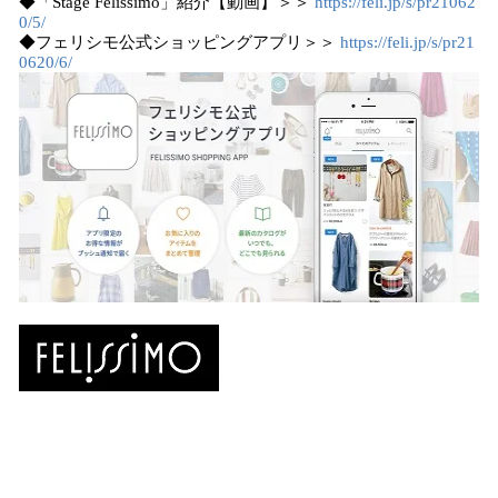
◆「Stage Felissimo」紹介【動画】＞＞
https://feli.jp/s/pr21062
0/5/
◆フェリシモ公式ショッピングアプリ＞＞
https://feli.jp/s/pr21
0620/6/