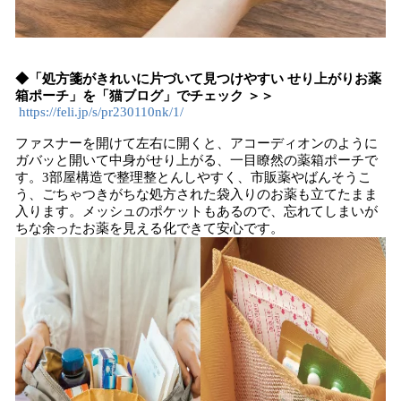
◆「処方箋がきれいに片づいて見つけやすい せり上がりお薬
箱ポーチ」を「猫ブログ」でチェック ＞＞
https://feli.jp/s/pr230110nk/1/
ファスナーを開けて左右に開くと、アコーディオンのように
ガバッと開いて中身がせり上がる、一目瞭然の薬箱ポーチで
す。3部屋構造で整理整とんしやすく、市販薬やばんそうこ
う、ごちゃつきがちな処方された袋入りのお薬も立てたまま
入ります。メッシュのポケットもあるので、忘れてしまいが
ちな余ったお薬を見える化できて安心です。