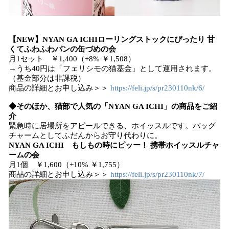
【NEW】NYAN GA ICHIローリングストックにぴったり 甘
くてふわふわパンの缶づめの会
月1セット ￥1,400（+8% ￥1,508）
→うち40円は「フェリシモの猫基金」として運用されます。
（基金部分は非課税）
商品の詳細とお申し込み＞＞
https://feli.jp/s/pr230110nk/6/
◆そのほか、猫部で人気の「NYAN GA ICHI」の商品をご紹
介
緊急時に居場所をアピールできる、ホイッスルです。バッグ
チャームとしてふだんからお守り代わりに。
NYAN GA ICHI もしもの時にピッー！ 携帯ホイッスルチャ
ームの会
月1個 ￥1,600（+10% ￥1,755）
商品の詳細とお申し込み＞＞
https://feli.jp/s/pr230110nk/7/