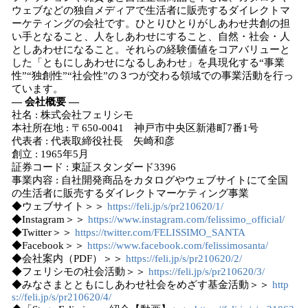
ウェブなどの独自メディアで生活者に販売するダイレクトマ
ーケティングの会社です。ひとりひとりがしあわせ共創の担
い手となること、人をしあわせにすること、自然・社会・人
としあわせになること。それらの経験価値をコアバリューと
した「ともにしあわせになるしあわせ」を具現化する“事業
性”“独創性”“社会性”の３つが交わる領域での事業活動を行っ
ています。
― 会社概要 ―
社名 : 株式会社フェリシモ
本社所在地 : 〒650-0041 神戸市中央区新港町7番1号
代表者 : 代表取締役社長 矢崎和彦
創立 : 1965年5月
証券コード : 東証スタンダード3396
事業内容 : 自社開発商品をカタログやウェブサイトにて全国
の生活者に販売するダイレクトマーケティング事業
◆ウェブサイト＞＞
https://feli.jp/s/pr210620/1/
◆Instagram＞＞
https://www.instagram.com/felissimo_official/
◆Twitter＞＞
https://twitter.com/FELISSIMO_SANTA
◆Facebook＞＞
https://www.facebook.com/felissimosanta/
◆会社案内（PDF）＞＞
https://feli.jp/s/pr210620/2/
◆フェリシモの社会活動＞＞
https://feli.jp/s/pr210620/3/
◆みなさまとともにしあわせ社会をめざす基金活動＞＞
http
s://feli.jp/s/pr210620/4/