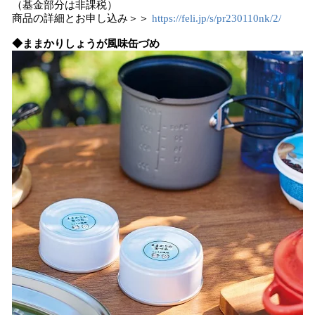
（基金部分は非課税）
商品の詳細とお申し込み＞＞
https://feli.jp/s/pr230110nk/2/
◆ままかりしょうが風味缶づめ