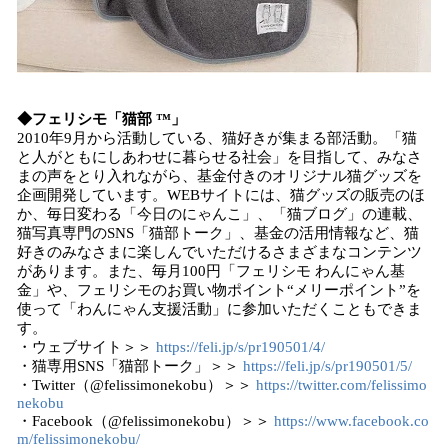
◆フェリシモ「猫部 ™」
2010年9月から活動している、猫好きが集まる部活動。「猫
と人がともにしあわせに暮らせる社会」を目指して、みなさ
まの声をとり入れながら、基金付きのオリジナル猫グッズを
企画開発しています。WEBサイトには、猫グッズの販売のほ
か、毎日変わる「今日のにゃんこ」、「猫ブログ」の連載、
猫写真専門のSNS「猫部トーク」、基金の活用情報など、猫
好きのみなさまに楽しんでいただけるさまざまなコンテンツ
があります。また、毎月100円「フェリシモ わんにゃん基
金」や、フェリシモのお買い物ポイント“メリーポイント”を
使って「わんにゃん支援活動」に参加いただくこともできま
す。
・ウェブサイト＞＞
https://feli.jp/s/pr190501/4/
・猫専用SNS「猫部トーク」＞＞
https://feli.jp/s/pr190501/5/
・Twitter（@felissimonekobu）＞＞
https://twitter.com/felissimo
nekobu
・Facebook（@felissimonekobu）＞＞
https://www.facebook.co
m/felissimonekobu/