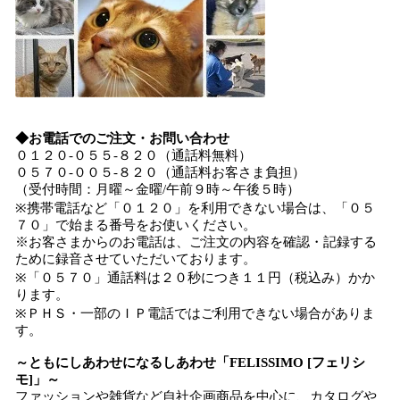
◆お電話でのご注文・お問い合わせ
０１２０-０５５-８２０（通話料無料）
０５７０-００５-８２０（通話料お客さま負担）
（受付時間：月曜～金曜/午前９時～午後５時）
※携帯電話など「０１２０」を利用できない場合は、「０５
７０」で始まる番号をお使いください。
※お客さまからのお電話は、ご注文の内容を確認・記録する
ために録音させていただいております。
※「０５７０」通話料は２０秒につき１１円（税込み）かか
ります。
※ＰＨＳ・一部のＩＰ電話ではご利用できない場合がありま
す。
～ともにしあわせになるしあわせ「FELISSIMO [フェリシ
モ]」～
ファッションや雑貨など自社企画商品を中心に、カタログや