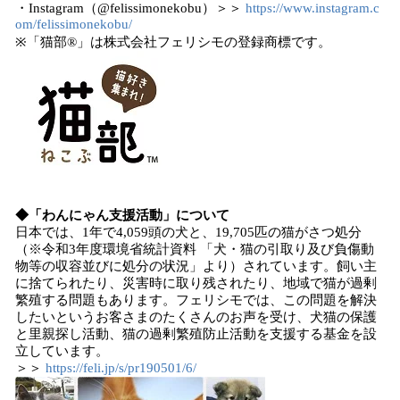
・Instagram（@felissimonekobu）＞＞
https://www.instagram.c
om/felissimonekobu/
※「猫部®」は株式会社フェリシモの登録商標です。
◆「わんにゃん支援活動」について
日本では、1年で4,059頭の犬と、19,705匹の猫がさつ処分
（※令和3年度環境省統計資料 「犬・猫の引取り及び負傷動
物等の収容並びに処分の状況」より）されています。飼い主
に捨てられたり、災害時に取り残されたり、地域で猫が過剰
繁殖する問題もあります。フェリシモでは、この問題を解決
したいというお客さまのたくさんのお声を受け、犬猫の保護
と里親探し活動、猫の過剰繁殖防止活動を支援する基金を設
立しています。
＞＞
https://feli.jp/s/pr190501/6/