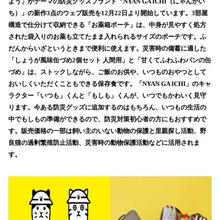
数
よう」がテーマの防災グッズブランド「NYAN GA ICHI（にゃんがい
を
ち）」の新作3点のウェブ販売を12月22日より開始しています。3部屋
読
構造で仕分けて収納できる「お薬箱ポーチ」は、中身が見やすく処方
み
された袋入りのお薬も立てたまま入れられるサイズのポーチです。ふ
込
だんからいざというときまで便利に使えます。災害時の備蓄に適した
み
「しょうが風味缶づめ2個セット 人間用」と「甘くてふわふわパンの缶
中
で
づめ」は、ストックしながら、ご飯のお供や、いつものおやつとして
す
おいしくいただくこともできる保存食です。「NYAN GA ICHI」のキャ
ラクター「いつも」くんと「もしも」くんが、いつでもかわいく見守
ります。今ある防災グッズに追加するのはもちろん、いつもの生活の
中でもしもの準備ができるので、防災対策初心者の方にもおすすめで
す。販売価格の一部は飼い主のいない動物の保護と里親探し活動、野
良猫の過剰繁殖防止活動、災害時の動物保護活動などに活用されま
す。