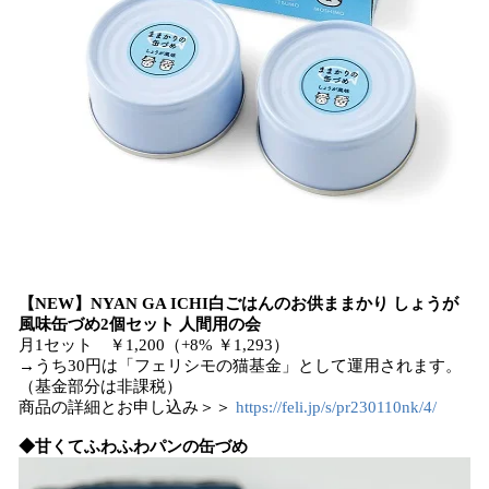
【NEW】NYAN GA ICHI白ごはんのお供ままかり しょうが
風味缶づめ2個セット 人間用の会
月1セット ￥1,200（+8% ￥1,293）
→うち30円は「フェリシモの猫基金」として運用されます。
（基金部分は非課税）
商品の詳細とお申し込み＞＞
https://feli.jp/s/pr230110nk/4/
◆甘くてふわふわパンの缶づめ