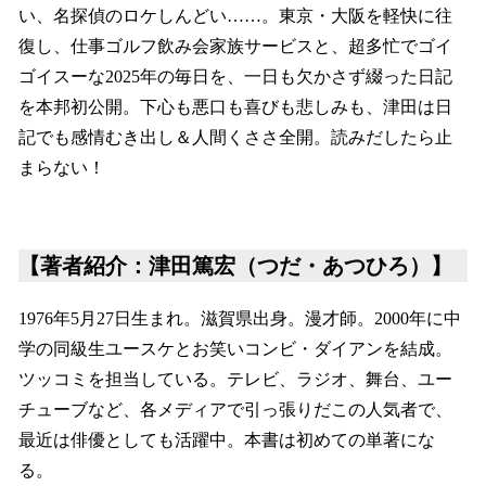
い、名探偵のロケしんどい……。東京・大阪を軽快に往
復し、仕事ゴルフ飲み会家族サービスと、超多忙でゴイ
ゴイスーな2025年の毎日を、一日も欠かさず綴った日記
を本邦初公開。下心も悪口も喜びも悲しみも、津田は日
記でも感情むき出し＆人間くささ全開。読みだしたら止
まらない！
【著者紹介：津田篤宏（つだ・あつひろ）】
1976年5月27日生まれ。滋賀県出身。漫才師。2000年に中
学の同級生ユースケとお笑いコンビ・ダイアンを結成。
ツッコミを担当している。テレビ、ラジオ、舞台、ユー
チューブなど、各メディアで引っ張りだこの人気者で、
最近は俳優としても活躍中。本書は初めての単著にな
る。