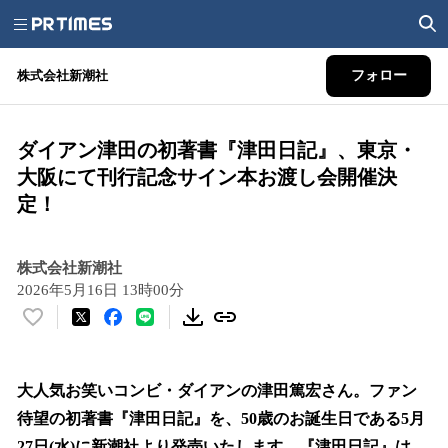
株式会社新潮社
フォロー
ダイアン津田の初著書『津田日記』、東京・
大阪にて刊行記念サイン本お渡し会開催決
定！
株式会社新潮社
2026年5月16日 13時00分
い
い
ね
！
大人気お笑いコンビ・ダイアンの津田篤宏さん。ファン
数
待望の初著書『津田日記』を、50歳のお誕生日である5月
を
27日(水)に新潮社より発売いたします。『津田日記』は、