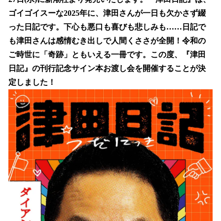
読
み
ゴイゴイスーな2025年に、津田さんが一日も欠かさず綴
込
った日記です。下心も悪口も喜びも悲しみも……日記で
み
も津田さんは感情むき出しで人間くささが全開！令和の
中
で
ご時世に「奇跡」ともいえる一冊です。この度、『津田
す
日記』の刊行記念サイン本お渡し会を開催することが決
定しました！