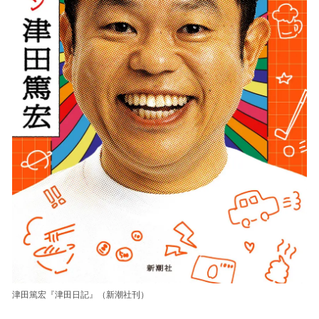
津田篤宏『津田日記』（新潮社刊）