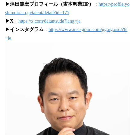
▶津田篤宏プロフィール（吉本興業HP）
：
https://profile.yo
shimoto.co.jp/talent/detail?id=175
▶X
：
https://x.com/daiantsuda?lang=ja
▶
インスタグラム
：
https://www.instagram.com/ggoigoisu/?hl
=ja