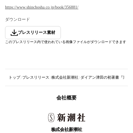
https://www.shinchosha.co.jp/book/356881/
ダウンロード
プレスリリース素材
このプレスリリース内で使われている画像ファイルがダウンロードできます
トップ
プレスリリース
株式会社新潮社
ダイアン津田の初著書『津田
会社概要
株式会社新潮社
143
フォロワー