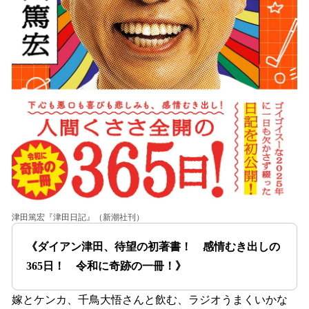
津田篤宏『津田日記』（新潮社刊）
《ダイアン津田、待望の初著書！ 感情むき出しの
365日！ 令和に奇跡の一冊！》
嫁とケンカ、千鳥大悟さんと飲む、ラジオうまくいかな