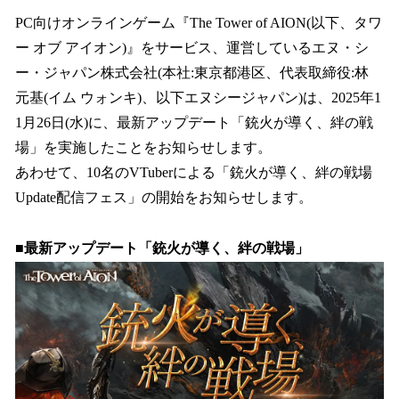
ね
！
PC向けオンラインゲーム『The Tower of AION(以下、タワ
数
ー オブ アイオン)』をサービス、運営しているエヌ・シ
を
ー・ジャパン株式会社(本社:東京都港区、代表取締役:林
読
み
元基(イム ウォンキ)、以下エヌシージャパン)は、2025年1
込
1月26日(水)に、最新アップデート「銃火が導く、絆の戦
み
場」を実施したことをお知らせします。
中
で
あわせて、10名のVTuberによる「銃火が導く、絆の戦場
す
Update配信フェス」の開始をお知らせします。
■最新アップデート「銃火が導く、絆の戦場」