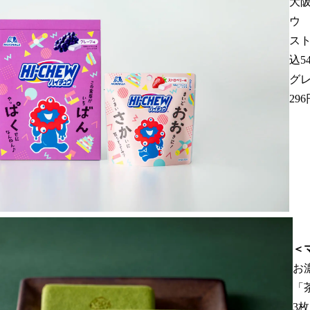
大
ウ
ス
込5
グレ
29
＜
お
「
3