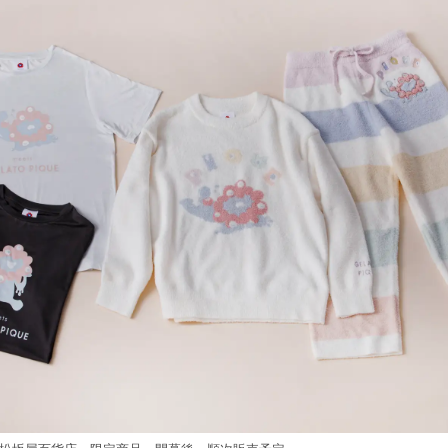
を
読
み
込
み
中
で
す