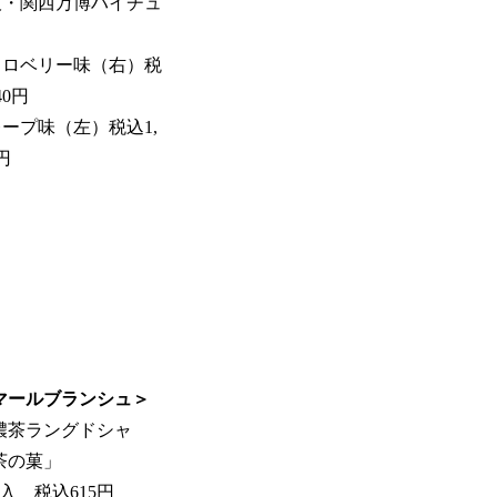
阪・関西万博ハイチュ
トロベリー味（右）税
40円
ープ味（左）税込1,
6円
マールブランシュ＞
濃茶ラングドシャ
茶の菓」
枚入 税込615円