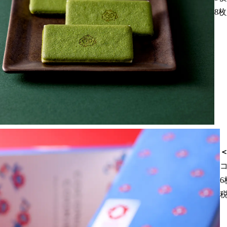
8枚
コ
6
税