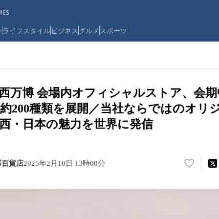
ES
ン
ライフスタイル
ビジネス
グルメ
スポーツ
・関西万博 会場内オフィシャルストア、会
約200種類を展開／当社ならではのオリ
西・日本の魅力を世界に発信
屋百貨店
2025年2月10日 13時00分
い
い
ね
！
数