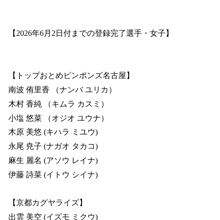
【2026年6月2日付までの登録完了選手・女子】
【トップおとめピンポンズ名古屋】
南波 侑里香 （ナンバ ユリカ）
木村 香純 （キムラ カスミ）
小塩 悠菜 （オジオ ユウナ）
木原 美悠 (キハラ ミユウ)
永尾 尭子 (ナガオ タカコ)
麻生 麗名 (アソウ レイナ)
伊藤 詩菜 (イトウ シイナ)
【京都カグヤライズ】
出雲 美空 (イズモ ミクウ)