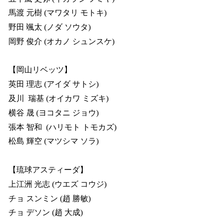
馬渡 元樹 (マワタリ モトキ)
野田 颯太 (ノダ ソウタ)
岡野 俊介 (オカノ シュンスケ)
【岡山リベッツ】
英田 理志 (アイダ サトシ)
及川 瑞基 (オイカワ ミズキ)
横谷 晟 (ヨコタニ ジョウ)
張本 智和 (ハリモト トモカズ)
松島 輝空 (マツシマ ソラ)
【琉球アスティーダ】
上江洲 光志 (ウエズ コウジ)
チョ スンミン (趙 勝敏)
チョ デソン (趙 大成)