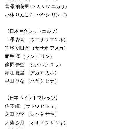
菅澤 柚花里 (スガサワ ユカリ)
小林 りんご (コバヤシ リンゴ)
【日本生命レッドエルフ】
上澤 杏音 （ウエサワ アンネ）
笹尾 明日香 （ササオ アスカ）
面手 凜 （メンデ リン）
篠原 夢空 （シノハラ ユラ）
赤江 夏星 （アカエ カホ）
早田 ひな （ハヤタ ヒナ）
【日本ペイントマレッツ】
佐藤 瞳 （サトウ ヒトミ）
芝田 沙季 （シバタ サキ）
大藤 沙月 （オオドウ サツキ）