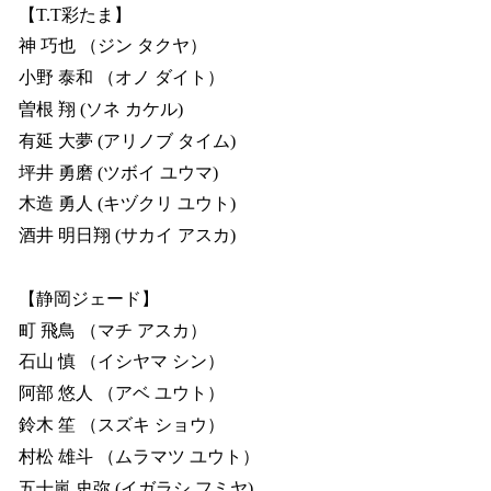
【T.T彩たま】
神 巧也 （ジン タクヤ）
小野 泰和 （オノ ダイト）
曽根 翔 (ソネ カケル)
有延 大夢 (アリノブ タイム)
坪井 勇磨 (ツボイ ユウマ)
木造 勇人 (キヅクリ ユウト)
酒井 明日翔 (サカイ アスカ)
【静岡ジェード】
町 飛鳥 （マチ アスカ）
石山 慎 （イシヤマ シン）
阿部 悠人 （アベ ユウト）
鈴木 笙 （スズキ ショウ）
村松 雄斗 （ムラマツ ユウト）
五十嵐 史弥 (イガラシ フミヤ)