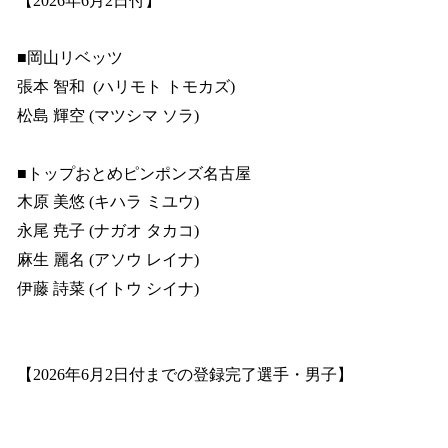
【2026年6月2日付】
込
み
■岡山リベッツ
中
で
張本 智和 (ハリモト トモカズ)
す
松島 輝空 (マツシマ ソラ)
■トップおとめピンポンズ名古屋
木原 美悠 (キハラ ミユウ)
永尾 尭子 (ナガオ タカコ)
麻生 麗名 (アソウ レイナ)
伊藤 詩菜 (イトウ シイナ)
【2026年6月2日付までの登録完了選手・男子】