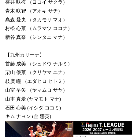
横井 咲桜 （ヨコイ サクラ）
青木 咲智 （アオキ サチ）
髙森 愛央 （タカモリ マオ）
村松 心菜 （ムラマツ ココナ）
新谷 真奈 （シンタニ マナ）
【九州カリーナ】
首藤 成美 （シュドウ ナルミ）
栗山 優菜 （クリヤマ ユナ）
枝廣 瞳 （エダヒロ ヒトミ）
山室 早矢 （ヤマムロ サヤ）
山本 真愛 (ヤマモト マナ)
石田 心美 (イシダ ココミ)
キム ナヨン (金 娜英)