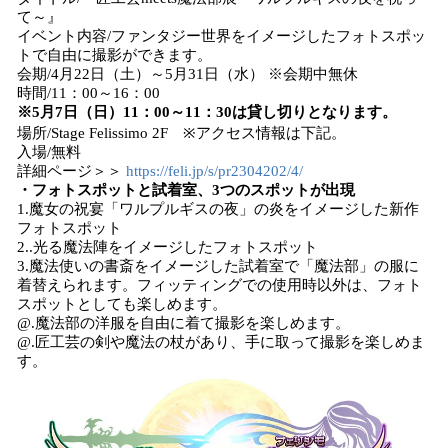
て～』
イベント内容/ファンタジー世界をイメージしたフォトスポッ
トで自由に撮影ができます。
会期/4月22日（土）～5月31日（水） ※会期中無休
時間/11：00～16：00
※5月7日（日）11：00～11：30は貸し切りとなります。
場所/Stage Felissimo 2F ※アクセス情報は下記。
入場/無料
詳細ページ＞＞
https://feli.jp/s/pr2304202/4/
・フォトスポットと試着室、3つのスポットが出現
1.魔女の祝宴「ワルプルギスの夜」の炎をイメージした新作
フォトスポット
2..光る魔法陣をイメージしたフォトスポット
3.魔法使いの書斎をイメージした試着室で「魔法部」の服に
着替えられます。フィッティングでの使用時以外は、フォト
スポットとしても楽しめます。
@.魔法部の洋服を自由に着て撮影を楽しめます。
@.匠工芸の剣や魔法の杖があり、手に取って撮影を楽しめま
す。