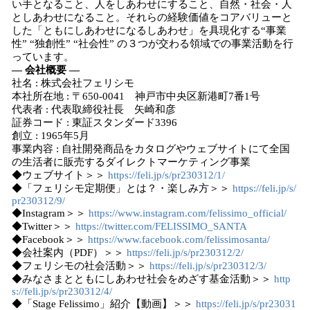
い手となること、人をしあわせにすること、自然・社会・人
としあわせになること。それらの経験価値をコアバリューと
した「ともにしあわせになるしあわせ」を具現化する“事業
性” “独創性” “社会性” の３つが交わる領域での事業活動を行
っています。
― 会社概要 ―
社名 : 株式会社フェリシモ
本社所在地 : 〒650-0041 神戸市中央区新港町7番1号
代表者 : 代表取締役社長 矢崎和彦
証券コード : 東証スタンダード3396
創立 : 1965年5月
事業内容 : 自社開発商品をカタログやウェブサイトにて全国
の生活者に販売するダイレクトマーケティング事業
◆ウェブサイト＞＞
https://feli.jp/s/pr230312/1/
◆「フェリシモ定期便」とは？・楽しみ方＞＞
https://feli.jp/s/
pr230312/9/
◆Instagram＞＞
https://www.instagram.com/felissimo_official/
◆Twitter＞＞
https://twitter.com/FELISSIMO_SANTA
◆Facebook＞＞
https://www.facebook.com/felissimosanta/
◆会社案内（PDF）＞＞
https://feli.jp/s/pr230312/2/
◆フェリシモの社会活動＞＞
https://feli.jp/s/pr230312/3/
◆みなさまとともにしあわせ社会をめざす基金活動＞＞
http
s://feli.jp/s/pr230312/4/
◆「Stage Felissimo」紹介【動画】＞＞
https://feli.jp/s/pr23031