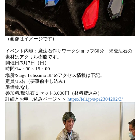
（画像はイメージです）
イベント内容：魔法石作りワークショップ60分 ※魔法石の
素材はアクリル樹脂です。
開催日/5月7日（日）
時間/14：00～15：00
場所/Stage Felissimo 3F ※アクセス情報は下記。
定員/15名（要事前申し込み）
準備物/なし
参加料/魔法石１セット3,000円（材料費込み）
詳細とお申し込みページ＞＞
https://feli.jp/s/pr2304202/3/