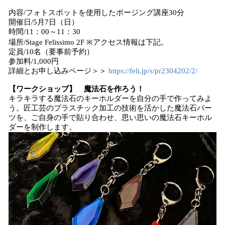
内容/フォトスポットを使用したポージング講座30分
開催日/5月7日（日）
時間/11：00～11：30
場所/Stage Felissimo 2F ※アクセス情報は下記。
定員/10名（要事前予約）
参加料/1,000円
詳細とお申し込みページ＞＞
https://feli.jp/s/pr2304202/2/
【ワークショップ】 魔法石を作ろう！
キラキラする魔法石のキーホルダーを自分の手で作ってみよ
う。匠工芸のプラスチック加工の技術を活かした魔法石パー
ツを、ご自身の手で貼り合わせ、思い思いの魔法石キーホル
ダーを制作します。