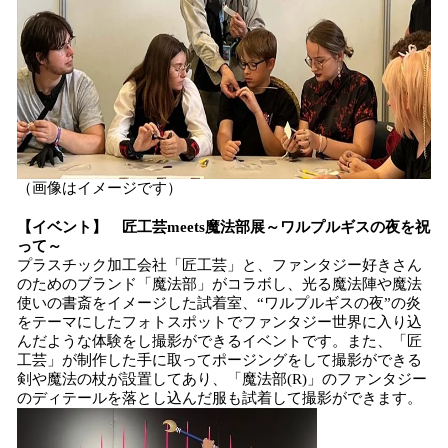
（画像はイメージです）
【イベント】 匠工芸meets魔法部展～ワルプルギスの夜を祝
って～
プラスチック加工会社「匠工芸」と、ファンタジー好きさん
のためのブランド「魔法部」がコラボし、光る魔法陣や魔法
使いの書斎をイメージした試着室、“ワルプルギスの夜”の炎
をテーマにしたフォトスポットでファンタジー世界に入り込
んだような体験をし撮影ができるイベントです。また、「匠
工芸」が制作した手に取ってポージングをして撮影ができる
剣や魔法の杖が設置してあり、「魔法部(R)」のファンタジー
のディテールを落とし込んだ服も試着して撮影ができます。