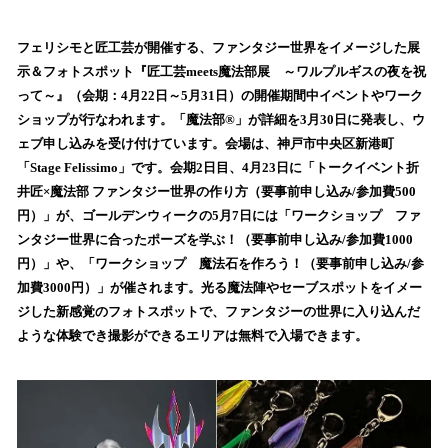
い
ね
！
フェリシモと匠工芸が開催する、ファンタジー世界をイメージした展
数
示＆フォトスポット『匠工芸meets魔法部展 ～ワルプルギスの夜を祝
を
って～』（会期：4月22日～5月31日）の開催期間中イベントやワーク
読
ショップが行なわれます。「魔法部®」が詳細を3月30日に発表し、ウ
み
ェブ申し込みを受け付けています。会場は、神戸市中央区新港町
込
「Stage Felissimo」です。会期2日目、4月23日に「トークイベント折
み
井匠×魔法部 ファンタジー世界の作り方（要事前申し込み/参加費500
中
で
円）」が、ゴールデンウィークの5月7日には「ワークショップ ファ
す
ンタジー世界に合ったポーズを学ぶ！（要事前申し込み/参加費1000
円）」や、「ワークショップ 魔法石を作ろう！（要事前申し込み/参
加費3000円）」が催されます。光る魔法陣やセーブスポットをイメー
ジした新感覚のフォトスポットで、ファンタジーの世界に入り込んだ
ような体験でき撮影ができるエリアは無料で入場できます。