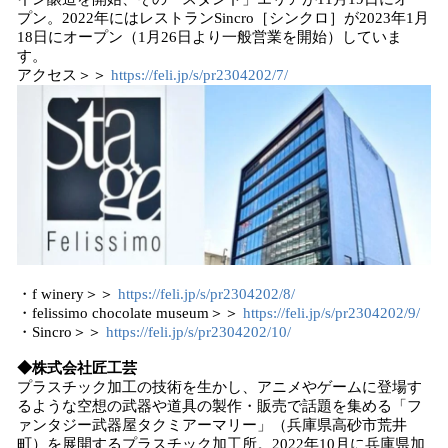
プン。2022年にはレストランSincro［シンクロ］が2023年1月
18日にオープン（1月26日より一般営業を開始）していま
す。
アクセス＞＞
https://feli.jp/s/pr2304202/7/
・f winery＞＞
https://feli.jp/s/pr2304202/8/
・felissimo chocolate museum＞＞
https://feli.jp/s/pr2304202/9/
・Sincro＞＞
https://feli.jp/s/pr2304202/10/
◆株式会社匠工芸
プラスチック加工の技術を生かし、アニメやゲームに登場す
るような空想の武器や道具の製作・販売で話題を集める「フ
ァンタジー武器屋タクミアーマリー」（兵庫県高砂市荒井
町）を展開するプラスチック加工所。2022年10月に兵庫県加