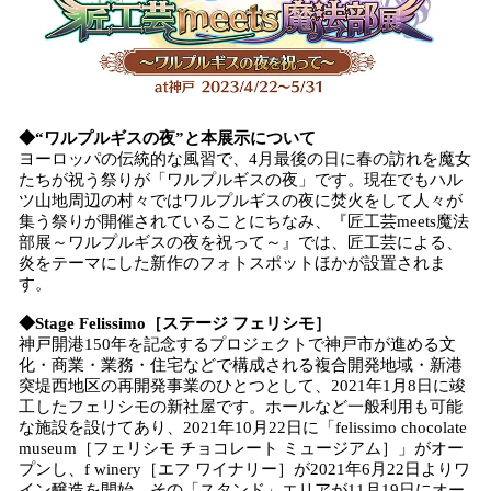
◆“ワルプルギスの夜”と本展示について
ヨーロッパの伝統的な風習で、4月最後の日に春の訪れを魔女
たちが祝う祭りが「ワルプルギスの夜」です。現在でもハル
ツ山地周辺の村々ではワルプルギスの夜に焚火をして人々が
集う祭りが開催されていることにちなみ、『匠工芸meets魔法
部展～ワルプルギスの夜を祝って～』では、匠工芸による、
炎をテーマにした新作のフォトスポットほかが設置されま
す。
◆Stage Felissimo［ステージ フェリシモ］
神戸開港150年を記念するプロジェクトで神戸市が進める文
化・商業・業務・住宅などで構成される複合開発地域・新港
突堤西地区の再開発事業のひとつとして、2021年1月8日に竣
工したフェリシモの新社屋です。ホールなど一般利用も可能
な施設を設けてあり、2021年10月22日に「felissimo chocolate
museum［フェリシモ チョコレート ミュージアム］」がオー
プンし、f winery［エフ ワイナリー］が2021年6月22日よりワ
イン醸造を開始、その「スタンド」エリアが11月19日にオー