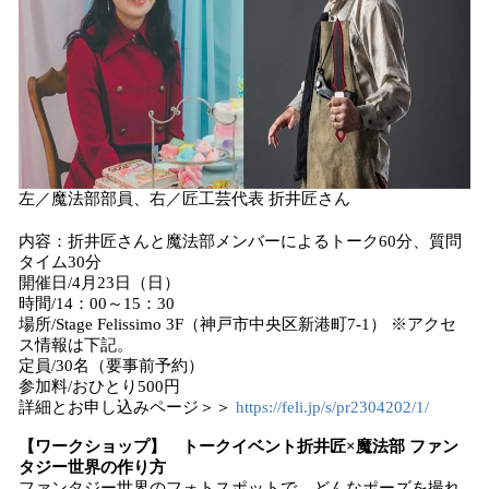
左／魔法部部員、右／匠工芸代表 折井匠さん
内容：折井匠さんと魔法部メンバーによるトーク60分、質問
タイム30分
開催日/4月23日（日）
時間/14：00～15：30
場所/Stage Felissimo 3F（神戸市中央区新港町7-1） ※アクセ
ス情報は下記。
定員/30名（要事前予約）
参加料/おひとり500円
詳細とお申し込みページ＞＞
https://feli.jp/s/pr2304202/1/
【ワークショップ】 トークイベント折井匠×魔法部 ファン
タジー世界の作り方
ファンタジー世界のフォトスポットで、どんなポーズを撮れ