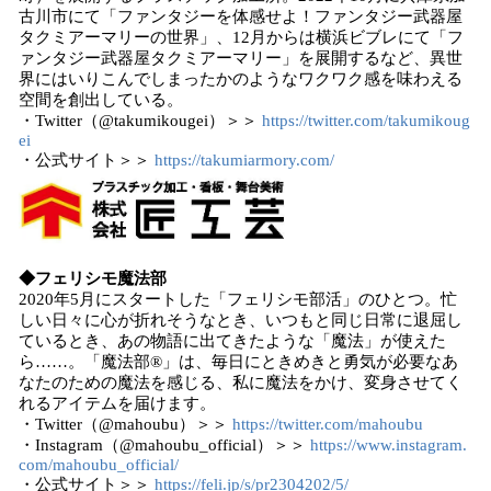
古川市にて「ファンタジーを体感せよ！ファンタジー武器屋
タクミアーマリーの世界」、12月からは横浜ビブレにて「フ
ァンタジー武器屋タクミアーマリー」を展開するなど、異世
界にはいりこんでしまったかのようなワクワク感を味わえる
空間を創出している。
・Twitter（@takumikougei）＞＞
https://twitter.com/takumikoug
ei
・公式サイト＞＞
https://takumiarmory.com/
◆フェリシモ魔法部
2020年5月にスタートした「フェリシモ部活」のひとつ。忙
しい日々に心が折れそうなとき、いつもと同じ日常に退屈し
ているとき、あの物語に出てきたような「魔法」が使えた
ら……。「魔法部®」は、毎日にときめきと勇気が必要なあ
なたのための魔法を感じる、私に魔法をかけ、変身させてく
れるアイテムを届けます。
・Twitter（@mahoubu）＞＞
https://twitter.com/mahoubu
・Instagram（@mahoubu_official）＞＞
https://www.instagram.
com/mahoubu_official/
・公式サイト＞＞
https://feli.jp/s/pr2304202/5/