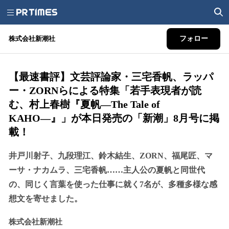
株式会社新潮社
フォロー
【最速書評】文芸評論家・三宅香帆、ラッパ
ー・ZORNらによる特集「若手表現者が読
む、村上春樹『夏帆―The Tale of
KAHO―』」が本日発売の「新潮」8月号に掲
載！
井戸川射子、九段理江、鈴木結生、ZORN、福尾匠、マ
ーサ・ナカムラ、三宅香帆……主人公の夏帆と同世代
の、同じく言葉を使った仕事に就く7名が、多種多様な感
想文を寄せました。
株式会社新潮社