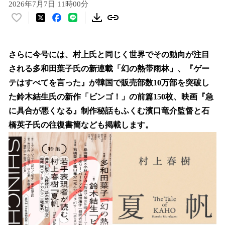
2026年7月7日 11時00分
い
い
ね
！
さらに今号には、村上氏と同じく世界でその動向が注目
数
される多和田葉子氏の新連載「幻の熱帯雨林」、『ゲー
を
テはすべてを言った』が韓国で販売部数10万部を突破し
読
み
た鈴木結生氏の新作「ビンゴ！」の前篇150枚、映画『急
込
に具合が悪くなる』制作秘話もふくむ濱口竜介監督と石
み
橋英子氏の往復書簡なども掲載します。
中
で
す