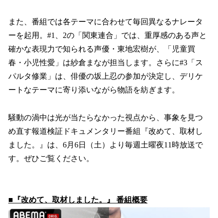
また、番組では各テーマに合わせて毎回異なるナレータ
ーを起用。#1、2の「関東連合」では、重厚感のある声と
確かな表現力で知られる声優・東地宏樹が、「児童買
春・小児性愛」は紗倉まなが担当します。さらに#3「ス
パルタ修業」は、俳優の坂上忍の参加が決定し、デリケ
ートなテーマに寄り添いながら物語を紡ぎます。
騒動の渦中は光が当たらなかった視点から、事象を見つ
め直す報道検証ドキュメンタリー番組『改めて、取材し
ました。』は、6月6日（土）より毎週土曜夜11時放送で
す。ぜひご覧ください。
■『改めて、取材しました。』 番組概要