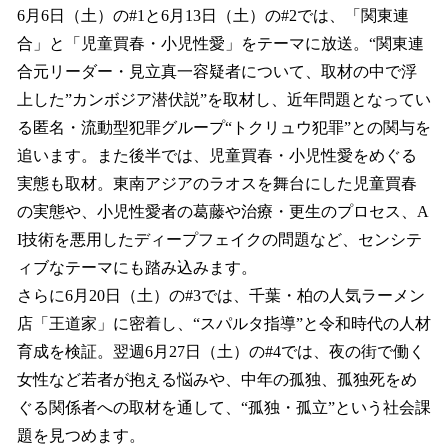
6月6日（土）の#1と6月13日（土）の#2では、「関東連
合」と「児童買春・小児性愛」をテーマに放送。“関東連
合元リーダー・見立真一容疑者について、取材の中で浮
上した”カンボジア潜伏説”を取材し、近年問題となってい
る匿名・流動型犯罪グループ“トクリュウ犯罪”との関与を
追います。また後半では、児童買春・小児性愛をめぐる
実態も取材。東南アジアのラオスを舞台にした児童買春
の実態や、小児性愛者の葛藤や治療・更生のプロセス、A
I技術を悪用したディープフェイクの問題など、センシテ
ィブなテーマにも踏み込みます。
さらに6月20日（土）の#3では、千葉・柏の人気ラーメン
店「王道家」に密着し、“スパルタ指導”と令和時代の人材
育成を検証。翌週6月27日（土）の#4では、夜の街で働く
女性など若者が抱える悩みや、中年の孤独、孤独死をめ
ぐる関係者への取材を通して、“孤独・孤立”という社会課
題を見つめます。