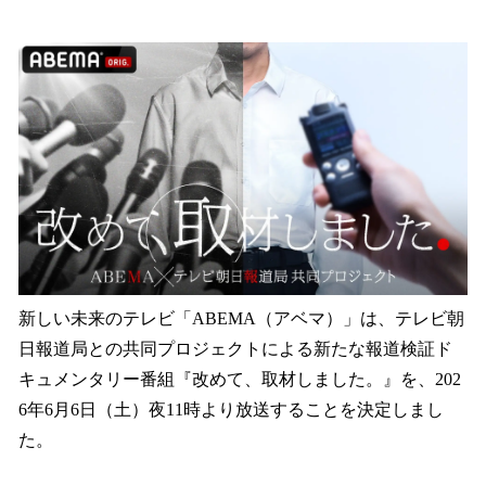
い
ね
！
数
を
読
み
込
み
中
で
す
新しい未来のテレビ「ABEMA（アベマ）」は、テレビ朝
日報道局との共同プロジェクトによる新たな報道検証ド
キュメンタリー番組『改めて、取材しました。』を、202
6年6月6日（土）夜11時より放送することを決定しまし
た。