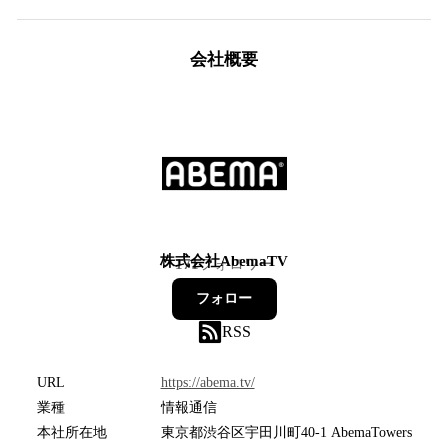
会社概要
株式会社AbemaTV
171
フォロワー
フォロー
RSS
URL
https://abema.tv/
業種
情報通信
本社所在地
東京都渋谷区宇田川町40-1 AbemaTowers