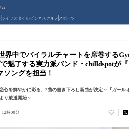
ES
ン
ライフスタイル
ビジネス
グルメ
スポーツ
に世界中でバイラルチャートを席巻するGyu
魅了する実力派バンド・chilldspot
マソングを担当！
恋心を鮮やかに彩る、2曲の書き下ろし新曲が決定～『ガールオア
時より放送開始～
 12時00分
い
い
ね