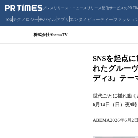
プレスリリース・ニュースリリース配信サービスのPR TIM
Top
テクノロジー
モバイル
アプリ
エンタメ
ビューティー
ファッショ
株式会社AbemaTV
SNSを起点
れたグルーヴで
ディ3』テー
世代ごとに揺れ動く
6月14日（日）夜9
ABEMA
2026年6月2日