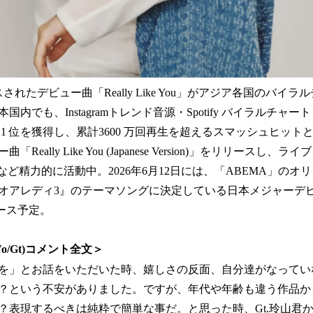
スされたデビュー曲「Really Like You」がアジア各国のバイ
も、Instagramトレンド⾳源・Spotify バイラルチャート・Billb
1 位を獲得し、累計3600 万回再⽣を超えるスマッシュヒットとな
eally Like You (Japanese Version)」をリリースし
など精力的に活動中。2026年6月12日には、「ABEMA」の
アレディ3』のテーマソングに決定している日本メジャーデビュー曲
リリース予定。
根(Vo/Gt)コメント全文＞
グを」とお話をいただいた時、嬉しさの反面、自分達がなって
？という不安がありました。ですが、年代や年齢も違う作品か
表現するべきは純粋で簡単な事だ。と思った時、Gt.玲山君から