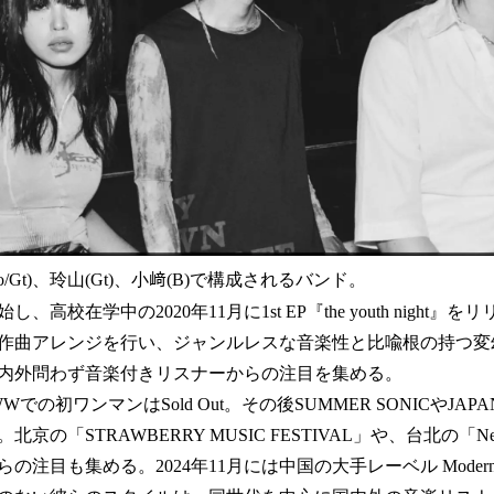
/Gt)、玲山(Gt)、小﨑(B)で構成されるバンド。
、高校在学中の2020年11月に1st EP『the youth night』を
作曲アレンジを行い、ジャンルレスな音楽性と比喩根の持つ変
内外問わず音楽付きリスナーからの注目を集める。
 WWWでの初ワンマンはSold Out。その後SUMMER SONICやJA
の「STRAWBERRY MUSIC FESTIVAL」や、台北の「Neon O
の注目も集める。2024年11月には中国の大手レーベル Modern