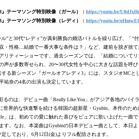
3』テーマソング特別映像（ガール）：
https://youtu.be/U0dJx
3』テーマソング特別映像（レディ）：
https://youtu.be/oHmw
ール”と30代“レディ”が真剣勝負の婚活バトルを繰り広げ、「“付
収・性格…結婚で一番大事な条件は？」など、建前を脱ぎ捨て
アリティーショーです。過去シーズンでは、「結婚についてリ
の声が多数寄せられ、20〜30代女性を中心に大きな話題を呼びま
送する新シーズン『ガールオアレディ3』には、スタジオMCと
平祐奈の4名の出演も決定しています。
彩るのは、デビュー曲「Really Like You」がアジア各地のバ
に世界的な快進撃を続ける韓国の超新星・Gyubin。本作のた
Up My Life」は、初めての愛に触れた喜びをピュアに歌い上げた一
。なお、本楽曲はGyubinの日本デビュー曲として、本日よりTikT
予定しており、6月12日(金)よりフル配信されます。