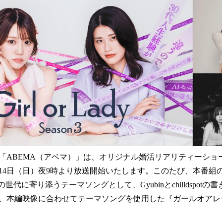
！
数
を
読
み
込
み
中
で
す
「ABEMA（アベマ）」は、オリジナル婚活リアリティーショ
6月14日（日）夜9時より放送開始いたします。このたび、本番組の2
世代に寄り添うテーマソングとして、Gyubinとchilldspot
、本編映像に合わせてテーマソングを使用した『ガールオアレ