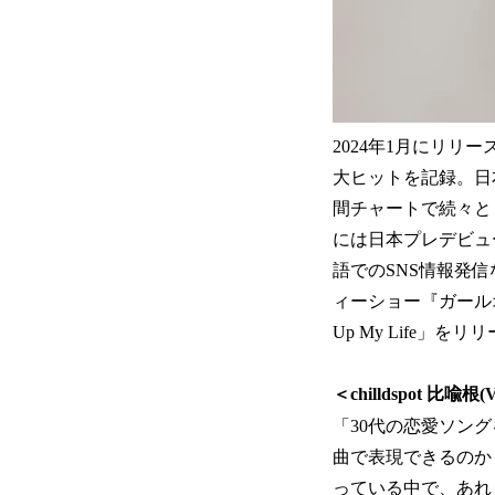
2024年1月にリリー
大ヒットを記録。⽇本国内で
間チャートで続々と 
には日本プレデビュー曲「R
語でのSNS情報発信
ィーショー『ガールオ
Up My Life」を
＜chilldspot 比喩
「30代の恋愛ソン
曲で表現できるのか
っている中で、あれ？