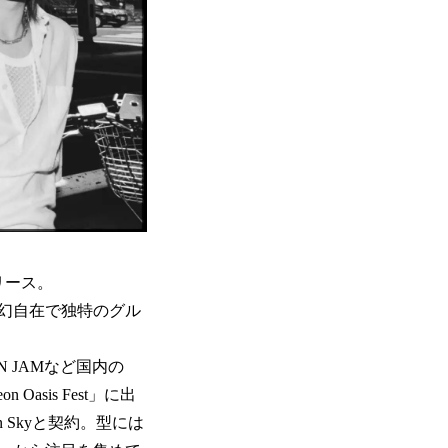
リリース。
幻自在で独特のグル
PAN JAMなど国内の
asis Fest」に出
 Skyと契約。型には