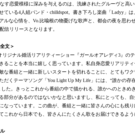
が織りなす恋愛模様に深みを与えるのは、洗練されたグルーヴと高
いる4人組バンド・chilldspot。書き下ろし楽曲「Ladyy
アルな心情を、Vo.比喩根の物憂げな歌声と、都会の夜を思わ
)に配信リリースとなります。
ト全文＞
」オリジナル婚活リアリティーショー『ガールオアレディ3』の
きることを本当に嬉しく思っています。私自身恋愛リアリティ
敵な番組と一緒に新しいスタートを切れることに、とてもワク
くテーマソング「You Light Up My Life」には、“誰か
ました。きっとこれから番組の中で描かれる、誰かへのときめ
る部分があるのではないかなと思いますし、私にとっても、自
になっています。この曲が、番組と一緒に皆さんの心にも残り
てこれから日本でも、皆さんにたくさん歌をお届けできるよう
ール