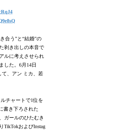
HcRqJ4
EQ9e8sQ
き合う”と“結婚”の
た剥き出しの本音で
アルに考えさせられ
した。6月14日
して、アン ミカ、若
イラルチャートで1位を
めに書き下ろされた
曲で、ガールのひたむき
okおよびInstag