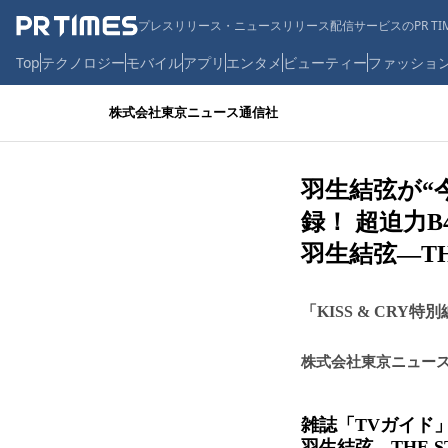
プレスリリース・ニュースリリース配信サービスのPR TIM
Top
テクノロジー
モバイル
アプリ
エンタメ
ビューティー
ファッショ
株式会社東京ニュース通信社
羽生結弦が“
録！ 超迫力B
羽生結弦―TH
「KISS & CRY
株式会社東京ニュー
雑誌「TVガイド」
羽生結弦―THE 