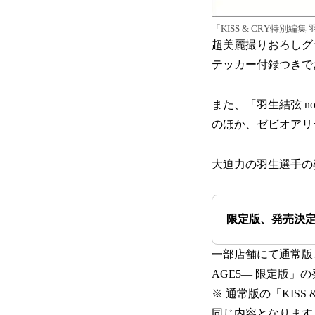
「KISS & CRY特別編
超美麗撮りおろしグ
テッカー付録つきで
また、「羽生結弦 notte s
のほか、ゼビオアリー
大迫力の羽生選手の
限定版、発売決
一部店舗にて通常版と
AGE5― 限定版」
※ 通常版の「KISS
同じ内容となります