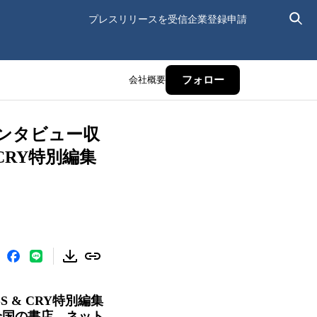
プレスリリースを受信
企業登録申請
会社概要
フォロー
インタビュー収
CRY特別編集
 & CRY特別編集
。全国の書店、ネット