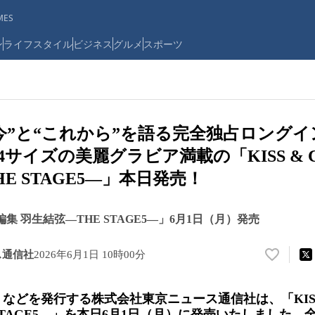
ES
ン
ライフスタイル
ビジネス
グルメ
スポーツ
今”と“これから”を語る完全独占ロング
4サイズの美麗グラビア満載の「KISS & 
E STAGE5―」本日発売！
特別編集 羽生結弦―THE STAGE5―」6月1日（月）発売
ス通信社
2026年6月1日 10時00分
い
い
ね
などを発行する株式会社東京ニュース通信社は、「KISS
！
STAGE5―」を本日6月1日（月）に発売いたしました