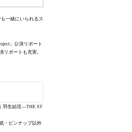
でも一緒にいられるス
Y project」公演リポート
演公演リポートも充実。
羽生結弦―THE ST
裏表紙・ピンナップ以外