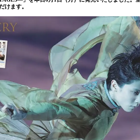
数
だけます。
を
読
み
込
み
中
で
す