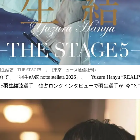
集 羽生結弦―THE STAGE5―」（東京ニュース通信社刊）
結弦 notte stellata 2026」、「Yuzuru Hanyu “REALIVE”
た
羽生結弦
選手。独占ロングインタビューで羽生選手が“今”と