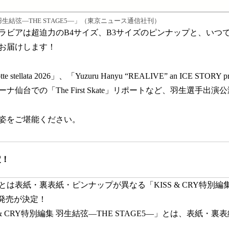
集 羽生結弦―THE STAGE5―」（東京ニュース通信社刊）
ラビアは超迫力のB4サイズ、B3サイズのピンナップと、いつ
お届けします！
tellata 2026」、「Yuzuru Hanyu “REALIVE” an ICE STOR
ナ仙台での「The First Skate」リポートなど、羽生選手出
姿をご堪能ください。
定！
は表紙・裏表紙・ピンナップが異なる「KISS & CRY特別編集 
の発売が決定！
 & CRY特別編集 羽生結弦―THE STAGE5―」とは、表紙・
。