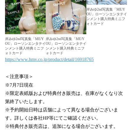
岸みゆ2nd写真集「ME/Y
OU」ローソンエンタテイ
ンメント購入特典ミニフ
ォトカード
岸みゆ2nd写真集「ME/Y
岸みゆ2nd写真集「ME/Y
OU」ローソンエンタテイ
OU」ローソンエンタテイ
ンメント購入特典ミニフ
ンメント購入特典ミニフ
ォトカード
ォトカード
https://www.hmv.co.jp/product/detail/16918765
＜注意事項＞
※7月7日現在
※限定表紙版および特典付き販売は、在庫がなくなり次
第終了いたします。
※予約開始日時は店舗によって異なる場合がございま
す。詳しくは各社HP等にてご確認ください。
※特典付き販売店は、追加になる場合がございます。