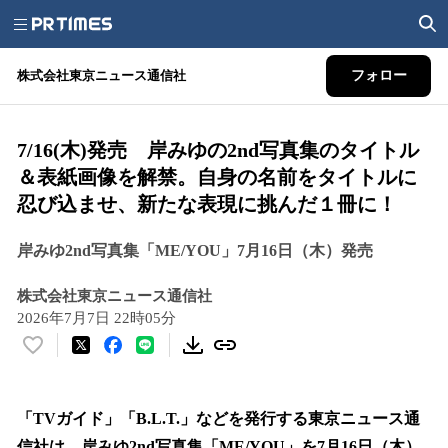
株式会社東京ニュース通信社
フォロー
7/16(木)発売 岸みゆの2nd写真集のタイトル
＆表紙画像を解禁。自身の名前をタイトルに
忍び込ませ、新たな表現に挑んだ１冊に！
岸みゆ2nd写真集「ME/YOU」7月16日（木）発売
株式会社東京ニュース通信社
2026年7月7日 22時05分
い
い
ね
！
「TVガイド」「B.L.T.」などを発行する東京ニュース通
数
信社は、岸みゆ2nd写真集「ME/YOU」を7月16日（木）