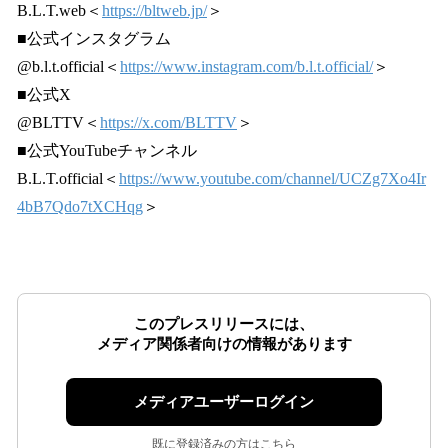
B.L.T.web＜
https://bltweb.jp/
＞
■公式インスタグラム
@b.l.t.official＜
https://www.instagram.com/b.l.t.official/
＞
■公式X
@BLTTV＜
https://x.com/BLTTV
＞
■公式YouTubeチャンネル
B.L.T.official＜
https://www.youtube.com/channel/UCZg7Xo4Ir
4bB7Qdo7tXCHqg
＞
このプレスリリースには、
メディア関係者向けの情報があります
メディアユーザーログイン
既に登録済みの方はこちら