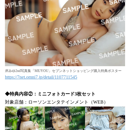
岸みゆ2nd写真集「ME/YOU」セブンネットショッピング購入特典ポスター
https://7net.omni7.jp/detail/1107711545
◆特典内容②：ミニフォトカード3枚セット
対象店舗：ローソンエンタテインメント（WEB）