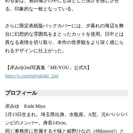
める姿は、無防備さの中にも凛とした強さを感じさせ
る、印象的な一枚となっている。
さらに限定表紙版バックカバーには、夕暮れの海辺を舞
台に幻想的な雰囲気をまとったカットを使用。日中とは
異なる表情を切り取り、本作の世界観をより深く感じら
れるデザインに仕上がった。
【岸みゆ2nd写真集「ME/YOU」公式X】
https://x.com/miyukishi_2nd
プロフィール
岸みゆ Kishi Miyu
2月13日生まれ。埼玉県出身。水瓶座。A型。元#ババババ
ンビのメンバー。身長145cm。
同じ事務所に所属する十味と姫野ひなの（#Mooove!）と