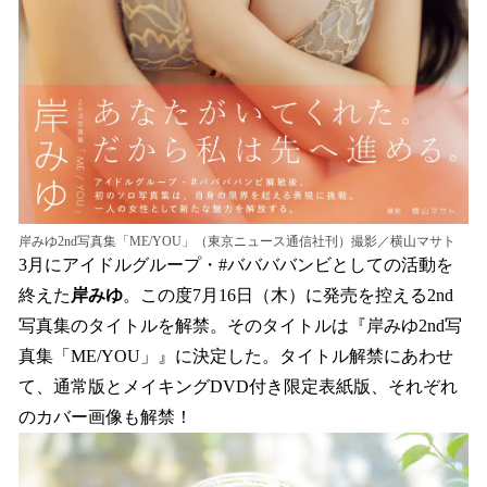
岸みゆ2nd写真集「ME/YOU」（東京ニュース通信社刊）撮影／横山マサト
3月にアイドルグループ・#ババババンビとしての活動を
終えた
岸みゆ
。この度7月16日（木）に発売を控える2nd
写真集のタイトルを解禁。そのタイトルは『岸みゆ2nd写
真集「ME/YOU」』に決定した。タイトル解禁にあわせ
て、通常版とメイキングDVD付き限定表紙版、それぞれ
のカバー画像も解禁！