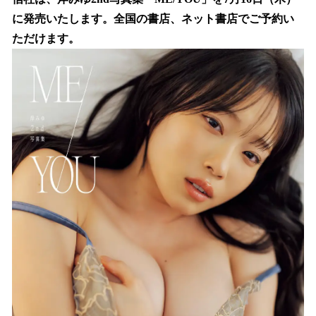
を
に発売いたします。全国の書店、ネット書店でご予約い
読
み
ただけます。
込
み
中
で
す