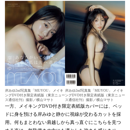
岸みゆ2nd写真集「ME/YOU」 メイキ
岸みゆ2nd写真集「ME/YOU」 メイキ
ングDVD付き限定表紙版（東京ニュー
ングDVD付き限定表紙版（東京ニュー
ス通信社刊）撮影／横山マサト
ス通信社刊）撮影／横山マサト
一方、メイキングDVD付き限定表紙版カバーには、ベッ
ドに身を預ける岸みゆと静かに視線が交わるカットを採
用。何もまとわない肩越しから真っ直ぐにこちらを見つ