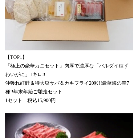
【TOP1】
『極上の豪華カニセット』肉厚で濃厚な「バルダイ種ず
わいがに」1キロ!!
沖獲れ紅鮭＆特大塩サバ＆カキフライ20粒!!豪華海の幸7
種!!年末年始ご馳走セット
1セット 税込15,900円