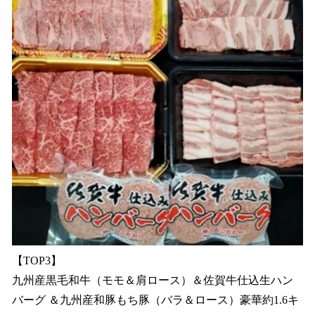
【TOP3】
九州産黒毛和牛（モモ＆肩ロース）＆佐賀牛仕込生ハン
バーグ ＆九州産和豚もち豚（バラ＆ロース）豪華約1.6キ