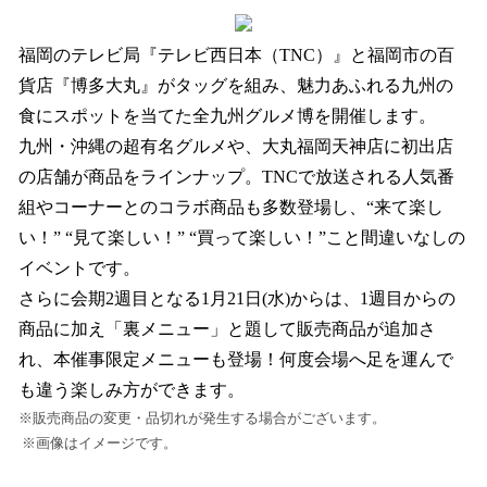
ね
！
数
福岡のテレビ局『テレビ西日本（TNC）』と福岡市の百
を
貨店『博多大丸』がタッグを組み、魅力あふれる九州の
読
食にスポットを当てた全九州グルメ博を開催します。
み
込
九州・沖縄の超有名グルメや、大丸福岡天神店に初出店
み
の店舗が商品をラインナップ。TNCで放送される人気番
中
組やコーナーとのコラボ商品も多数登場し、“来て楽し
で
す
い！” “見て楽しい！” “買って楽しい！”こと間違いなしの
イベントです。
さらに会期2週目となる1月21日(水)からは、1週目からの
商品に加え「裏メニュー」と題して販売商品が追加さ
れ、本催事限定メニューも登場！何度会場へ足を運んで
も違う楽しみ方ができます。
※販売商品の変更・品切れが発生する場合がございます。
※画像はイメージです。