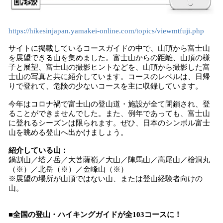
https://hikesinjapan.yamakei-online.com/topics/viewmtfuji.php
サイトに掲載しているコースガイドの中で、山頂から富士山
を展望できる山を集めました。富士山からの距離、山頂の様
子と展望、富士山の撮影ヒントなどを、山頂から撮影した富
士山の写真と共に紹介しています。コースのレベルは、日帰
りで登れて、危険の少ないコースを主に収録しています。
今年はコロナ禍で富士山の登山道・施設が全て閉鎖され、登
ることができませんでした。また、例年であっても、富士山
に登れるシーズンは限られます。ぜひ、日本のシンボル富士
山を眺める登山へ出かけましょう。
紹介している山：
鍋割山／塔ノ岳／大菩薩嶺／大山／陣馬山／高尾山／檜洞丸
（※）／北岳（※）／金峰山（※）
※展望の場所が山頂ではない山、または登山経験者向けの
山。
■
全国
の登山・ハイキング
ガイド
が
全
10
3
コース
に！