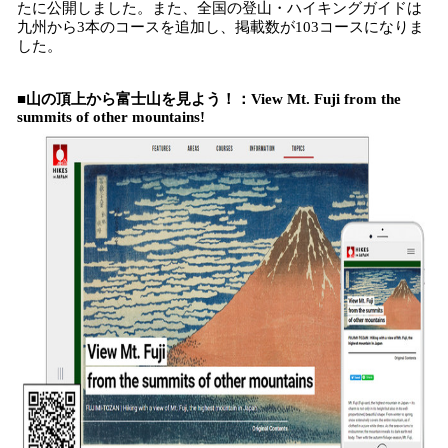
たに公開しました。また、全国の登山・ハイキングガイドは
み
九州から3本のコースを追加し、掲載数が103コースになりま
込
した。
み
中
■
山の頂上から富士山を見よう！
：
View Mt. Fuji from the
で
summits of other mountains
!
す