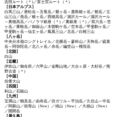
吉田ルート（＊)／富士宮ルート（＊)
【
日本
アルプス
】
白馬三山／唐松岳～五竜岳／爺ヶ岳～鹿島槍ヶ岳／剱岳／立
山三山／燕岳／槍ヶ岳／西穂高岳／涸沢カール／涸沢カール
～奥穂高岳／パノラマ銀座（＊) ／裏銀座（＊) ／双六岳～笠
ヶ岳／乗鞍岳／御嶽山／木曽駒ケ岳／空木岳／甲斐駒ヶ岳／
甲斐駒ヶ岳～仙丈ヶ岳／鳳凰三山／北岳／白根三山
【
八ヶ岳
】
中央分水嶺ロングトレイル／北横岳～蓼科山／天狗岳／硫黄
岳～阿弥陀岳／北八ヶ岳／赤岳／編笠山～権現岳
【
北陸
】
白山
【
近畿
】
伊吹山／御在所／六甲山／金剛山地／大台ヶ原・大杉谷／熊
野古道（＊)
【
中国
】
伯耆大山
【
四国
】
剣山／石鎚山
【
九州
】
宝満山／鶴見岳／由布岳／坊ガツル～平治岳／久住山～中岳
／阿蘇山／祖母山（New）／傾山（New）／大崩山（New）
／開聞岳
【
屋久島
】