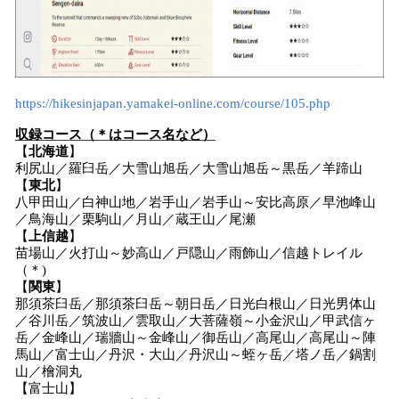
https://hikesinjapan.yamakei-online.com/course/105.php
収録
コース（
＊はコース名
など
）
【
北海道
】
利尻山／羅臼岳／大雪山旭岳／大雪山旭岳～黒岳／羊蹄山
【
東北
】
八甲田山／白神山地／岩手山／岩手山～安比高原／早池峰山
／鳥海山／栗駒山／月山／蔵王山／尾瀬
【
上信越
】
苗場山／火打山～妙高山／戸隠山／雨飾山／信越トレイル
（＊)
【
関東
】
那須茶臼岳／那須茶臼岳～朝日岳／日光白根山／日光男体山
／谷川岳／筑波山／雲取山／大菩薩嶺～小金沢山／甲武信ヶ
岳／金峰山／瑞牆山～金峰山／御岳山／高尾山／高尾山～陣
馬山／富士山／丹沢・大山／丹沢山～蛭ヶ岳／塔ノ岳／鍋割
山／檜洞丸
【富士山】