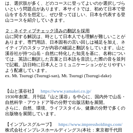
は、選択肢が多く、どのコースに登ってよいのか選択しづら
いという問題点があります。本サイトでは、初めて日本で登
山をする方を想定し、ぜひ登ってほしい、日本を代表する登
山コースを紹介していきます。
２：ネイティブチェック済みの翻訳を採用
山に関する解説は、時として日本人でも理解が難しいことが
あります。専門用語、日本固有の言い回しは補足を加え、ネ
イティブのスタッフが内容の確認と翻訳をしています。山と
溪谷社が持つ山岳・自然に特化した知見を基に、名称につい
ては、英語に翻訳した言葉と日本語を音読した際の音を並列
で記載。訪日時に日本人とコミュニケーションがとりやすい
よう配慮しています。
ex. Mt. Tsurugi (Tsurugi-san), Mt. Tsurugi (Tsurugi-dake)
【山と溪谷社】
https://www.yamakei.co.jp/
1930年創業。月刊誌『山と溪谷』を中心に、国内外で山岳・
自然科学・アウトドア等の分野で出版活動を展開。
さらに、自然、環境、ライフスタイル、健康の分野で多くの
出版物を展開しています。
【インプレスグループ】
https://www.impressholdings.com/
株式会社インプレスホールディングス(本社：東京都千代田