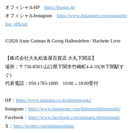
オフィシャルHP
https://lisagas.jp/
オフィシャルInstagram
https://www.instagram.com/gaspardet
lisa_official/
©2026 Anne Gutman & Georg Hallensleben / Hachette Livre
【株式会社大丸松坂屋百貨店 大丸下関店】
場所：〒750-8503 山口県下関市竹崎町4-4-10(JR下関駅す
ぐ)
代表電話：050-1783-1000 10:00→18:00受付
HP：
https://www.daimaru.co.jp/shimonoseki/
Instagram：
https://www.instagram.com/daimarushimonoseki/
Facebook：
https://www.facebook.com/daimaru.shimonoseki
X：
https://twitter.com/daimarushimo