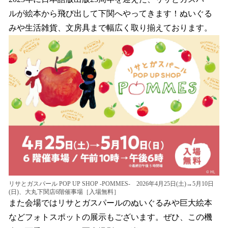
数
ルが絵本から飛び出して下関へやってきます！ぬいぐる
を
みや生活雑貨、文房具まで幅広く取り揃えております。
読
み
込
み
中
で
す
リサとガスパール POP UP SHOP -POMMES- 2026年4月25日(土)→5月10日
(日)、大丸下関店6階催事場［入場無料］
また会場ではリサとガスパールのぬいぐるみや巨大絵本
などフォトスポットの展示もございます。ぜひ、この機