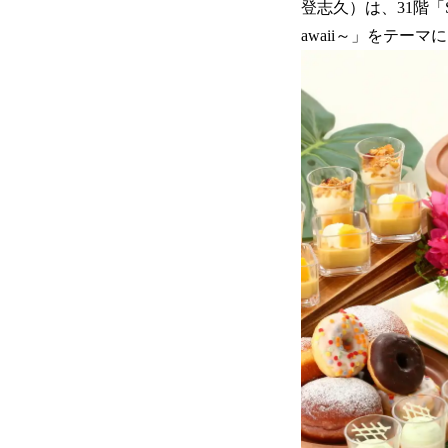
登志久）は、31階「Sky
awaii～」をテー