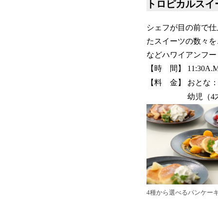
トロピカルスイ
シェフが目の前で仕
たスイーツの数々を
などハワイアンフー
【時 間】 11:30A.M.～1
【料 金】 おとな：平日
幼児（4才～未就学児
4種から選べるパンケー