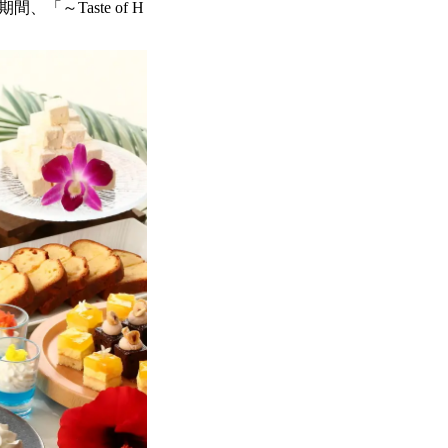
、「～Taste of H