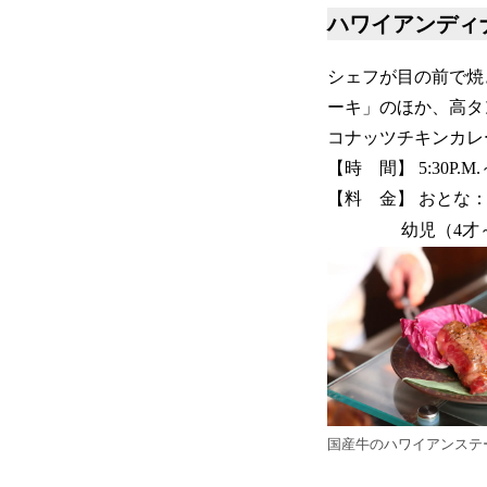
ハワイアンディ
シェフが目の前で焼
ーキ」のほか、高タ
コナッツチキンカレ
【時 間】 5:30P.M.～
【料 金】 おとな：平日
幼児（4才～未就学児
国産牛のハワイアンステ