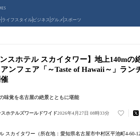
ES
ン
ライフスタイル
ビジネス
グルメ
スポーツ
ンスホテル スカイタワー】地上140mの
ンフェア「～Taste of Hawaii～」ラ
開催
の味覚を名古屋の絶景とともに堪能
ンスホテルズワールドワイド
2026年4月27日 08時33分
い
い
ね
 スカイタワー（所在地：愛知県名古屋市中村区平池町4-60-
！