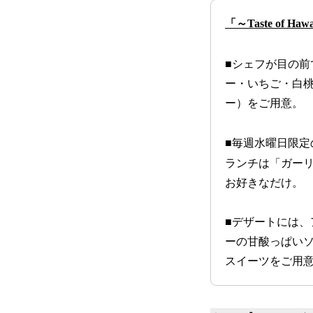
「～Taste of
■
シェフが目の前
ー・いちご・白
ー）をご用意。
■毎週水曜日限定
ランチは「ガー
お好きなだけ。
■デザートには
ーの甘酸っぱい
スイーツをご用