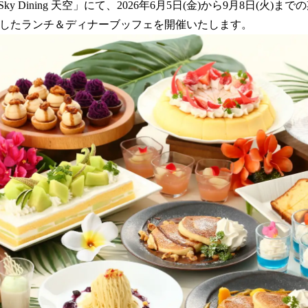
数
 Dining 天空」にて、2026年6月5日(金)から9月8日(火)までの期間
を
マにしたランチ＆ディナーブッフェを開催いたします。
読
み
込
み
中
で
す