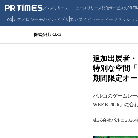
プレスリリース・ニュースリリース配信サービスのPR TIM
Top
テクノロジー
モバイル
アプリ
エンタメ
ビューティー
ファッショ
株式会社パルコ
追加出展者・
特別な空間「P
期間限定オー
パルコのゲームレーベ
WEEK 2026」に
株式会社パルコ
2026