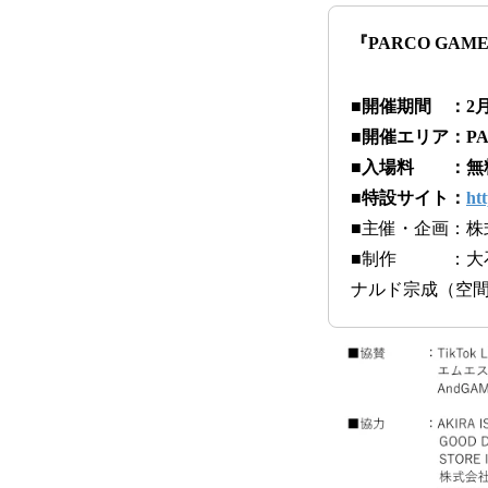
『PARCO GA
■開催期間 ：2月6
■開催エリア：PAR
■入場料 ：無
■特設サイト：
ht
■主催・企画：株式
■制作 ：大石 
ナルド宗成（空間