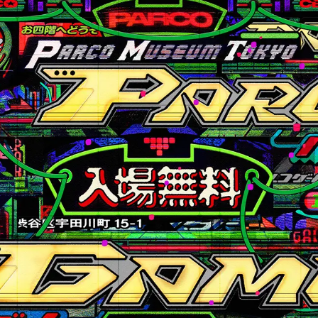
！
数
を
読
み
込
み
中
で
す