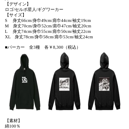
【デザイン】
ロゴ/セルポ星人/ギグワーカー
【サイズ】
S 身丈66cm/身巾49cm/肩巾44cm/袖丈19cm
M 身丈70cm/身巾52cm/肩巾47cm/袖丈20cm
L 身丈74cm/身巾55cm/肩巾50cm/袖丈22cm
XL 身丈78cm/身巾58cm/肩巾53cm/袖丈24cm
■パーカー 全3種 各￥8,300（税込）
【素材】
綿100％