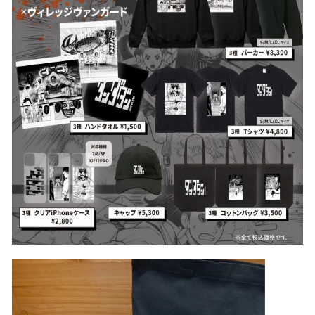
込
み
中
で
す