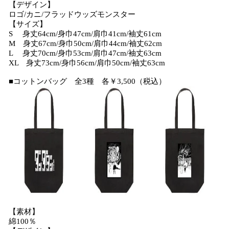
【デザイン】
ロゴ/カニ/フラッドウッズモンスター
【サイズ】
S 身丈64cm/身巾47cm/肩巾41cm/袖丈61cm
M 身丈67cm/身巾50cm/肩巾44cm/袖丈62cm
L 身丈70cm/身巾53cm/肩巾47cm/袖丈63cm
XL 身丈73cm/身巾56cm/肩巾50cm/袖丈63cm
■コットンバッグ 全3種 各￥3,500（税込）
【素材】
綿100％