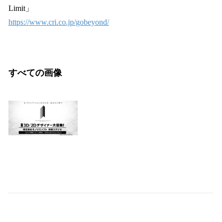
Limit」
https://www.cri.co.jp/gobeyond/
すべての画像