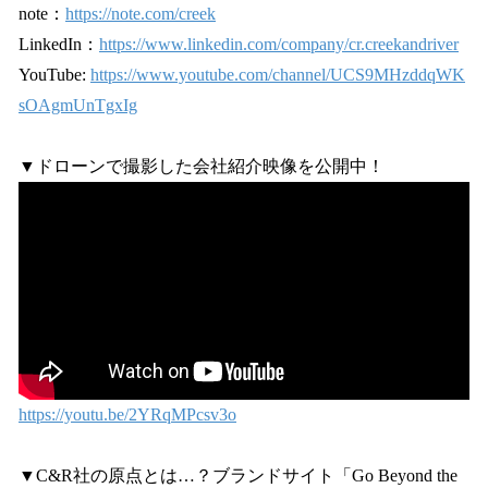
note：
https://note.com/creek
LinkedIn：
https://www.linkedin.com/company/cr.creekandriver
YouTube:
https://www.youtube.com/channel/UCS9MHzddqWK
sOAgmUnTgxIg
▼ドローンで撮影した会社紹介映像を公開中！
https://youtu.be/2YRqMPcsv3o
▼C&R社の原点とは…？ブランドサイト「Go Beyond the