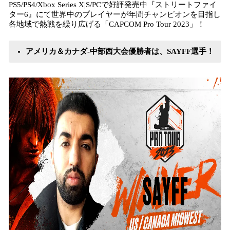
PS5/PS4/Xbox Series X|S/PCで好評発売中『ストリートファイ
み
ター6』にて世界中のプレイヤーが年間チャンピオンを目指し
込
各地域で熱戦を繰り広げる「CAPCOM Pro Tour 2023」！
み
中
で
アメリカ＆カナダ-中部西大会優勝者は、SAYFF選手！
す