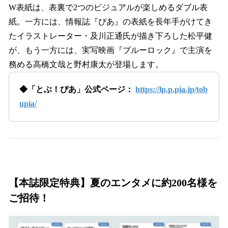
W表紙は、表裏で2つのビジュアルが楽しめるダブル表
紙。一方には、情報誌『ぴあ』の表紙を長年手がけてき
たイラストレーター・及川正通氏が描き下ろした松平健
が、もう一方には、実写映画『ブルーロック』で主演を
務める高橋文哉と野村康太が登場します。
◆「とぶ！ぴあ」公式ページ：
https://lp.p.pia.jp/tob
upia/
【本誌限定特典】夏のエンタメに約200名様を
ご招待！