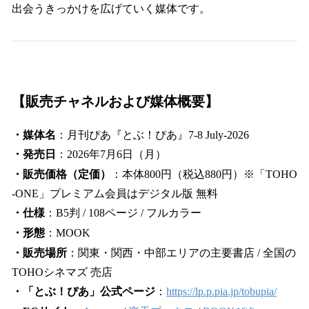
出会うきっかけを広げていく媒体です。
【販売チャネルおよび媒体概要】
・媒体名
：月刊ぴあ『とぶ！ぴあ』7-8 July-2026
・発売日
：2026年7月6日（月）
・販売価格（定価）
：本体800円（税込880円）※「TOHO
-ONE」プレミアム会員はデジタル版 無料
・仕様
：B5判 / 108ページ / フルカラー
・形態
：MOOK
・販売場所
：関東・関西・中部エリアの主要書店 / 全国の
TOHOシネマズ 売店
・「とぶ！ぴあ」公式ページ
：
https://lp.p.pia.jp/tobupia/