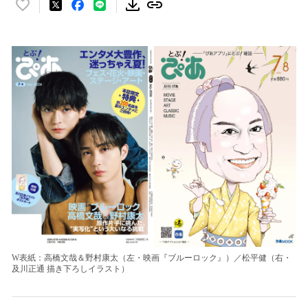
い
い
ね
！
数
を
読
み
込
み
中
で
す
W表紙：高橋文哉＆野村康太（左・映画『ブルーロック』）／松平健（右・
及川正通 描き下ろしイラスト）