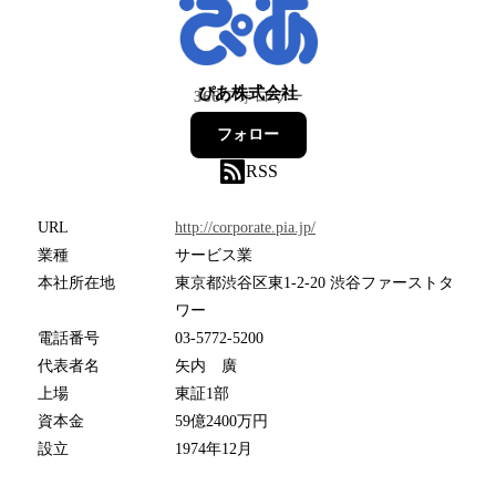
ぴあ株式会社
366
フォロワー
フォロー
RSS
URL
http://corporate.pia.jp/
業種
サービス業
本社所在地
東京都渋谷区東1-2-20 渋谷ファーストタ
ワー
電話番号
03-5772-5200
代表者名
矢内 廣
上場
東証1部
資本金
59億2400万円
設立
1974年12月