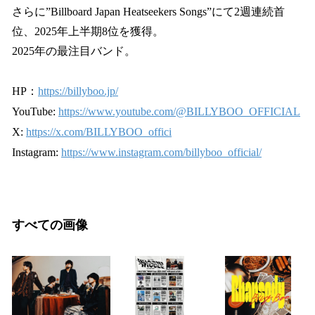
さらに”Billboard Japan Heatseekers Songs”にて2週連続首
位、2025年上半期8位を獲得。
2025年の最注目バンド。
HP：
https://billyboo.jp/
YouTube:
https://www.youtube.com/@BILLYBOO_OFFICIAL
X:
https://x.com/BILLYBOO_offici
Instagram:
https://www.instagram.com/billyboo_official/
すべての画像