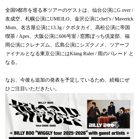
全国9都市を巡る本ツアーのゲストは、仙台公演にG over /
友成空、札幌公演にUMEILO、金沢公演にchef’s / Maverick
Mom、名古屋公演に13.3g / クボタカイ、高松公演に帝国
喫茶 / Apes、大阪公演に606号室 / 窓際ぼっち倶楽部、福
岡公演にクレナズム、広島公演にシズクノメ、ツアーフ
ァイナルとなる東京公演にはKlang Ruler / 雨のパレード と
なる。
なお、今後も追加の発表を予定しているため、続報にぜ
ひご注目いただきたい。