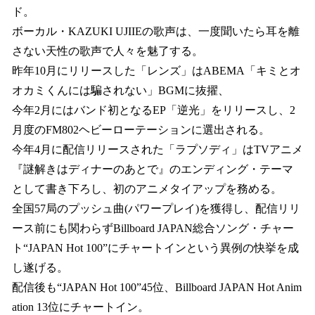
ド。
ボーカル・KAZUKI UJIIEの歌声は、一度聞いたら耳を離
さない天性の歌声で人々を魅了する。
昨年10月にリリースした「レンズ」はABEMA「キミとオ
オカミくんには騙されない」BGMに抜擢、
今年2月にはバンド初となるEP「逆光」をリリースし、2
月度のFM802ヘビーローテーションに選出される。
今年4月に配信リリースされた「ラプソディ」はTVアニメ
『謎解きはディナーのあとで』のエンディング・テーマ
として書き下ろし、初のアニメタイアップを務める。
全国57局のプッシュ曲(パワープレイ)を獲得し、配信リリ
ース前にも関わらずBillboard JAPAN総合ソング・チャー
ト“JAPAN Hot 100”にチャートインという異例の快挙を成
し遂げる。
配信後も“JAPAN Hot 100”45位、Billboard JAPAN Hot Anim
ation 13位にチャートイン。