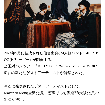
読
み
込
み
中
で
す
2024年5月に結成された仙台出身の4人組バンド”BILLY B
OO(ビリーブー)”が開催する、
全国対バンツアー『BILLY BOO "WIGGLY tour 2025-202
6"』の新たなゲストアーティストが解禁された。
新たに発表されたゲストアーティストとして、
Maverick Mom(金沢公演)、窓際ぼっち倶楽部(大阪公演)の
出演が決定。