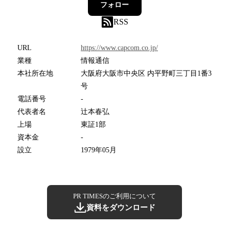
フォロー
RSS
URL
https://www.capcom.co.jp/
業種
情報通信
本社所在地
大阪府大阪市中央区 内平野町三丁目1番3
号
電話番号
-
代表者名
辻本春弘
上場
東証1部
資本金
-
設立
1979年05月
PR TIMESのご利用について
資料をダウンロード