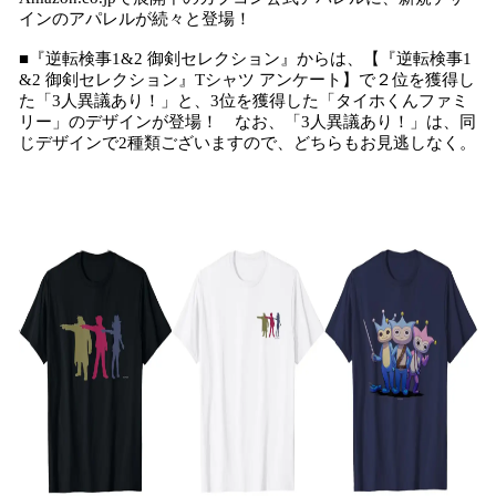
！
インのアパレルが続々と登場！
数
を
■『逆転検事1&2 御剣セレクション』からは、【『逆転検事1
読
&2 御剣セレクション』Tシャツ アンケート】で２位を獲得し
み
た「3人異議あり！」と、3位を獲得した「タイホくんファミ
込
リー」のデザインが登場！ なお、「3人異議あり！」は、同
み
じデザインで2種類ございますので、どちらもお見逃しなく。
中
で
す