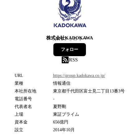
株式会社KADOKAWA
3,478
フォロワー
フォロー
RSS
URL
https://group.kadokawa.co.jp/
業種
情報通信
本社所在地
東京都千代田区富士見二丁目13番3号
電話番号
-
代表者名
夏野剛
上場
東証プライム
資本金
656億円
設立
2014年10月