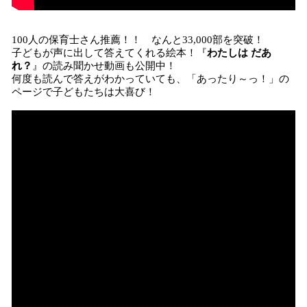
100人の保育士さん推薦！！ なんと33,000部を突破！
子どもが声に出して答えてくれる絵本！『
わたしは だあ
れ？
』の読み聞かせ動画も公開中！
何度も読んで答えがわかっていても、「あったり～っ！」の
ページで子どもたちは大喜び！