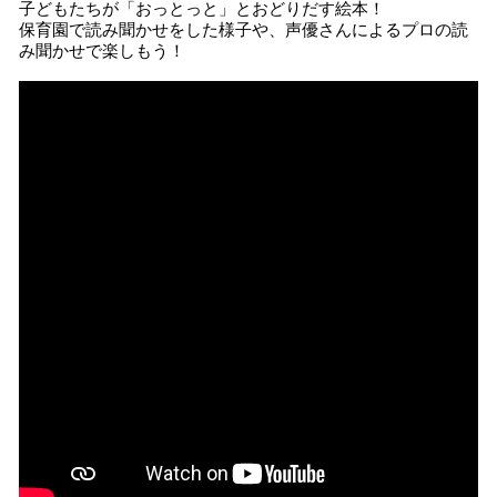
子どもたちが「おっとっと」とおどりだす絵本！
み
保育園で読み聞かせをした様子や、声優さんによるプロの読
込
み聞かせで楽しもう！
み
中
で
す