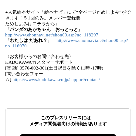
●人気絵本サイト「絵本ナビ」にて“全ページためしよみ”がで
きます！※1回のみ。メンバー登録要。
ためしよみはコチラから↓
​『
パンダのあかちゃん おっとっと
』
http://www.ehonnavi.net/ehon00.asp?no=118297
​『
わたしは だあれ？
』
http://www.ehonnavi.net/ehon00.asp?
no=116070
〈お客様からのお問い合わせ先〉
KADOKAWAカスタマーサポート
[電 話] 0570-002-301(土日祝日を除く11時~17時)
[問い合わせフォー
ム]
https://wwws.kadokawa.co.jp/support/contact/
このプレスリリースには、
メディア関係者向けの情報があります