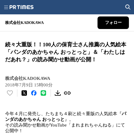
株式会社KADOKAWA
フォロー
続々大重版！！100人の保育士さん推薦の人気絵本
「パンダのあかちゃん おっとっと」＆「わたしは
だあれ？」の読み聞かせ動画が公開！
株式会社KADOKAWA
2018年7月9日 15時00分
い
い
ね
今年４月に発売し、たちまち４刷と続々重版の人気絵本『
パ
！
ンダのあかちゃん おっとっと
』。
数
その読み聞かせ動画がYouTube「まれまれちゃんねる」にて
を
公開中！
読