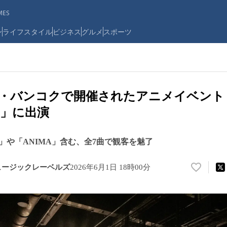
ES
ン
ライフスタイル
ビジネス
グルメ
スポーツ
タイ・バンコクで開催されたアニメイベント「
026」に出演
」や「ANIMA」含む、全7曲で観客を魅了
ュージックレーベルズ
2026年6月1日 18時00分
い
い
ね
！
数
を