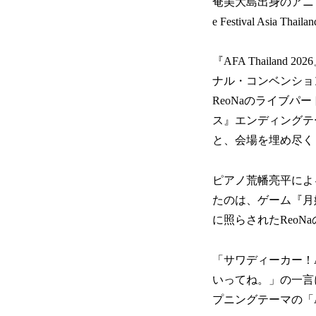
奄美大島出身のアニソ
e Festival Asia T
『AFA Thaila
ナル・コンベンショ
ReoNaのライブ
ス』エンディングテ
と、会場を埋め尽く
ピアノ荒幡亮平によ
たのは、ゲーム『月姫 -
に照らされたReo
「サワディーカー！A
いってね。」の一言に
プニングテーマの「A