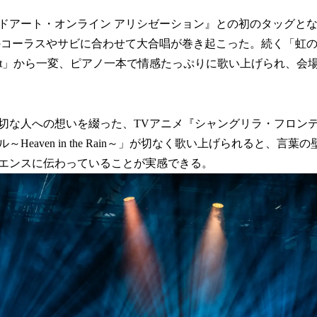
アート・オンライン アリシゼーション』との初のタッグとなった「fo
のコーラスやサビに合わせて大合唱が巻き起こった。続く「虹
-me-not」から一変、ピアノ一本で情感たっぷりに歌い上げられ、
切な人への想いを綴った、TVアニメ『シャングリラ・フロン
Heaven in the Rain～」が切なく歌い上げられると、言
エンスに伝わっていることが実感できる。