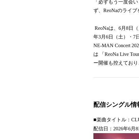
「必ずもう一度会い
ず、ReoNaのラ
ReoNaは、6月8
年3月6日（土）・7
NE-MAN Conce
は 「ReoNa Live To
ー開催も控えており
配信シングル情
■楽曲タイトル：CLU
配信日：2026年6月8