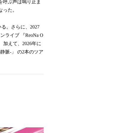
aを呼ぶ声は鳴り止ま
なった。
る。さらに、2027
イブ 『ReoNa O
定。加えて、2026年に
TOUR -静脈-」 の2本のツア