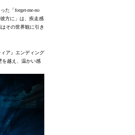
rget-me-no
の彼方に」は、疾走感
会場はその世界観に引き
ティア』エンディング
葉の壁を越え、温かい感