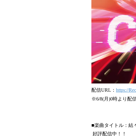
配信URL：
https://R
※6/8(月)0時よ
■楽曲タイトル：結
好評配信中！！