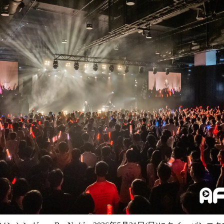
読
み
込
み
中
で
す