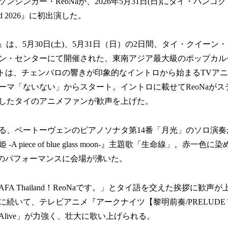
ンシンガー・ReoNaが、2026年5月31日(日)にタイ・バンコク
hailand 2026』に初出演した。
nd 2026』は、5月30日(土)、5月31日（日）の2日間、タイ・クイ
ン・センターにて開催された、東南アジア最大級のポップカル
パートは、チェンバロの響きが印象的なイントロから始まるTVア
ーマ「ないない」からスタート。イントロに載せてReoNaがス
したタイのアニメファンが歓声を上げた。
る、ベートーヴェンのピアノソナタ第14番「月光」のソロ演
A piece of blue glass moon-』主題歌「生命線」。赤一
Naのパフォーマンスに会場が沸いた。
FA Thailand！ReoNaです。」とタイ語を交えた挨拶に歓声
続いて、テレビアニメ『アークナイツ【黎明前奏/PRELUDE T
live」が力強く、壮大に歌い上げられる。