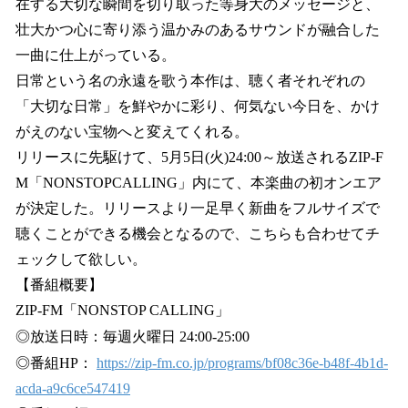
在する大切な瞬間を切り取った等身大のメッセージと、
壮大かつ心に寄り添う温かみのあるサウンドが融合した
一曲に仕上がっている。
日常という名の永遠を歌う本作は、聴く者それぞれの
「大切な日常」を鮮やかに彩り、何気ない今日を、かけ
がえのない宝物へと変えてくれる。
リリースに先駆けて、5月5日(火)24:00～放送されるZIP-F
M「NONSTOPCALLING」内にて、本楽曲の初オンエア
が決定した。リリースより一足早く新曲をフルサイズで
聴くことができる機会となるので、こちらも合わせてチ
ェックして欲しい。
【番組概要】
ZIP-FM「NONSTOP CALLING」
◎放送日時：毎週火曜日 24:00-25:00
◎番組HP：
https://zip-fm.co.jp/programs/bf08c36e-b48f-4b1d-
acda-a9c6ce547419