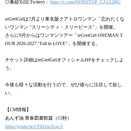
◎番組X(旧:Twitter)：
https://x.com/NONSTOP_CALLING
reGretGirlは7月より東名阪クアトロワンマン「忘れたくな
いワンマン "スリーシティ・スリーピース"」を開催。
さらに9月からはワンマンツアー「reGretGirl ONEMAN T
OUR 2026-2027 "Fall in LOVE"」を開催する。
チケット詳細はreGretGirlオフィシャルHPをチェックしよ
う。
今後も様々な活動を行うので、ぜひ彼らに注目して欲し
い。
【CM情報】
あんず油 青春図書館篇（15秒）
https://youtu.be/cTtD2qcZzwA