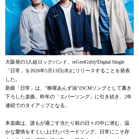
込
み
中
で
す
大阪発の3人組ロックバンド、reGretGirlがDigital Single
「日常」を2026年5月13日(水)にリリースすることを発表
した。
新曲「日常」は、”柳屋あんず油”のCMソングとして書き
下ろした楽曲。昨年の「エバーソング」に引き続き、2年
連続でのタイアップとなる。
本楽曲は、誰もが過ごす当たり前の日々の中に潜む、温
かな愛情をすくい上げたバラードソング。日常にこそ存