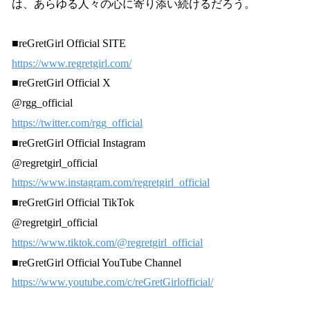
は、あらゆる人々の心に寄り添い続けるだろう。
■reGretGirl Official SITE
https://www.regretgirl.com/
■reGretGirl Official X
@rgg_official
https://twitter.com/rgg_official
■reGretGirl Official Instagram
@regretgirl_official
https://www.instagram.com/regretgirl_official
■reGretGirl Official TikTok
@regretgirl_official
https://www.tiktok.com/@regretgirl_official
■reGretGirl Official YouTube Channel
https://www.youtube.com/c/reGretGirlofficial/