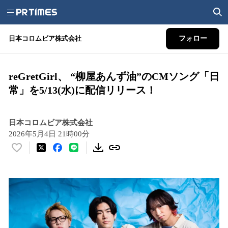
日本コロムビア株式会社
フォロー
reGretGirl、 “柳屋あんず油”のCMソング「日
常」を5/13(水)に配信リリース！
日本コロムビア株式会社
2026年5月4日 21時00分
い
い
ね
！
数
を
読
み