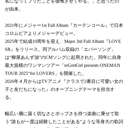
名になってフッたことを後悔させてやる。」と思ったの
が由来。
2021年にメジャー1st Full Album『カーテンコール』で日本
コロムビアよりメジャーデビュー。
2025年で結成10周年を迎え、Major 3rd Full Album『LOVE
SR』をリリース。同アルバム収録の「エバーソング」
は“柳屋あんず油”のCMソングに起用された。同年に自身
最大規模のワンマンツアー「reGretGirl presents ONEMAN
TOUR 2025“for LOVERS」を開催した。
2026年４月からはTVアニメ『クラスで2番目に可愛い女の
子と友だちになった』のオープニングテーマを担当す
る。
幅広い層に届く切なさとポップさを持つ楽曲に乗せて歌
う”誰もが一度は経験したことがある”ような等身大の歌詞