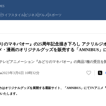
ES
ン
ライフスタイル
ビジネス
グルメ
スポーツ
どりのマキバオー』の25周年記念描き下ろし アクリルジ
・漫画のオリジナルグッズを販売する「AMNIBUS」
にてテレビアニメーション『みどりのマキバオー』の商品7種の受注を
a
2023年3月6日 10時32分
い
い
ね
カはオリジナルグッズを展開する通販サイト、「AMNIBUS」にてTVアニメ
！
始いたします。
数
を
読