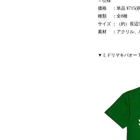
▽仕様
価格 ：単品 ¥715(税込)
種類 ：全8種
サイズ ：（約）長辺5
素材 ：アクリル、A
▼ミドリマキバオー 