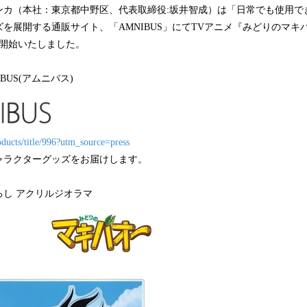
ンカ（本社：東京都中野区、代表取締役:坂井智成）は「日常でも使用で
み
込
を展開する通販サイト、「AMNIBUS」にてTVアニメ『みどりのマキ
み
り開始いたしました。
中
で
BUS(アムニバス)
す
oducts/title/996?utm_source=press
ャラクターグッズをお届けします。
ろし アクリルジオラマ