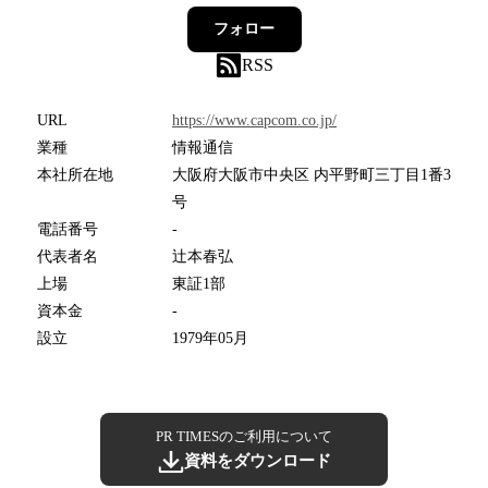
フォロー
RSS
URL
https://www.capcom.co.jp/
業種
情報通信
本社所在地
大阪府大阪市中央区 内平野町三丁目1番3
号
電話番号
-
代表者名
辻本春弘
上場
東証1部
資本金
-
設立
1979年05月
PR TIMESのご利用について
資料をダウンロード