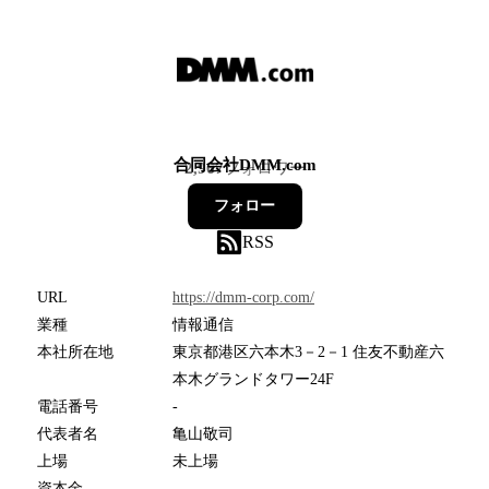
合同会社DMM.com
2,967
フォロワー
フォロー
RSS
URL
https://dmm-corp.com/
業種
情報通信
本社所在地
東京都港区六本木3－2－1 住友不動産六
本木グランドタワー24F
電話番号
-
代表者名
亀山敬司
上場
未上場
資本金
-