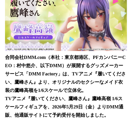
を
読
み
込
み
中
で
す
合同会社DMM.com（本社：東京都港区、PFカンパニーC
EO：村中悠介、以下DMM）が展開するグッズメーカー
サービス「DMM Factory」は、TVアニメ『履いてくださ
い、鷹峰さん』より、オリジナルのセクシーなメイド衣
装の鷹峰高嶺を1/6スケールで立体化。
TVアニメ『履いてください、鷹峰さん』鷹峰高嶺 1/6ス
ケールフィギュアを、2026年5月29日（金）よりDMM通
販、他通販サイトにて予約受付を開始しました。