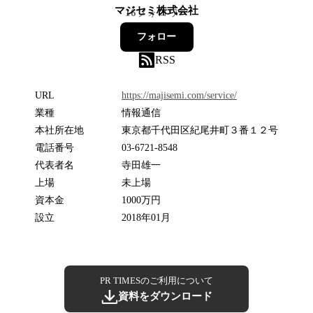
マジセミ株式会社
16
フォロワー
フォロー
RSS
URL
https://majisemi.com/service/
業種
情報通信
本社所在地
東京都千代田区紀尾井町３番１２号
電話番号
03-6721-8548
代表者名
寺田雄一
上場
未上場
資本金
1000万円
設立
2018年01月
PR TIMESのご利用について
資料をダウンロード