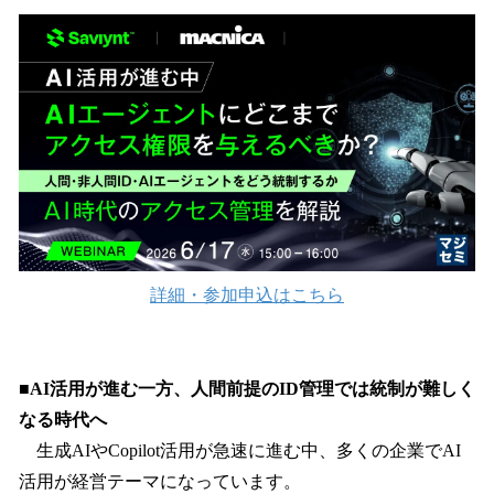
ね
！
数
を
読
み
込
み
中
で
す
詳細・参加申込はこちら
■AI活用が進む一方、人間前提のID管理では統制が難しく
なる時代へ
生成AIやCopilot活用が急速に進む中、多くの企業でAI
活用が経営テーマになっています。