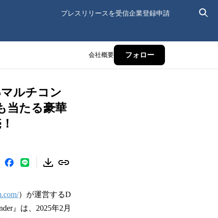
プレスリリースを受信
企業登録申請
会社概要
フォロー
S5マルチコン
roも当たる豪華
売！
m.com/
）が運営するD
er』は、2025年2月