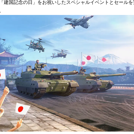
を
の「建国記念の日」をお祝いしたスペシャルイベントとセール
読
。
み
込
み
中
で
す