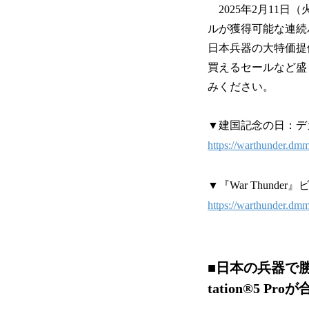
2025年2月11
ルが獲得可能な連続バト
日本兵器の大特価提供
買えるセールなど盛
みください。
▼建国記念の日：デ
https://warthunder.dm
▼『War Thunde
https://warthunder.dm
■日本の兵器で
tation®5 