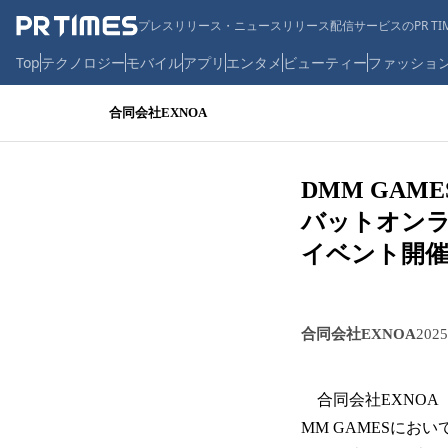
プレスリリース・ニュースリリース配信サービスのPR TIM
Top
テクノロジー
モバイル
アプリ
エンタメ
ビューティー
ファッショ
合同会社EXNOA
DMM GAM
バットオンライ
イベント開催
合同会社EXNOA
202
合同会社EXNOA（
MM GAMESにおい