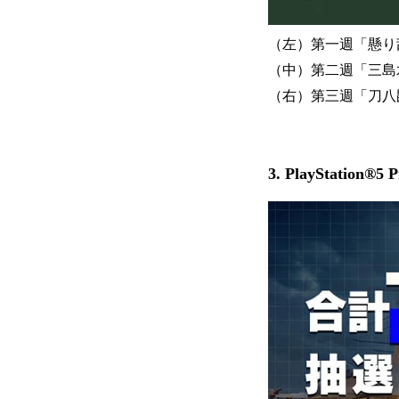
（左）第一週「懸り乱れ
（中）第二週「三島水軍
（右）第三週「刀八毘沙
3. PlayStati