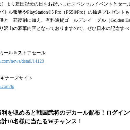
日（火）より建国記念の日をお祝いしたスペシャルイベントとセー
ル報酬やPlayStation®5 Pro（PS5®Pro）の抽選プレゼ
と一部復刻に加え、有料通貨ゴールデンイーグル（Golden Eag
り沢山の豪華内容となっておりますので、ぜひ日本の記念すべ
カール＆ストアセール
m.com/news/detail/14123
r』ビギナーズサイト
m.com/lp
勝利を収めると戦国武将のデカール配布！ログインする
Proが合計10名様に当たるWチャンス！