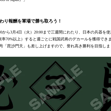
週替わり報酬を軍場で勝ち取ろう！
:00から3月4日（火）20:00まで三週間にわたり、日本の兵器を
貢献率70%以上）すると週ごとに戦国武将のデカールを獲得でき
号「毘沙門天」も差し上げますので、誉れ高き勝利を目指しま