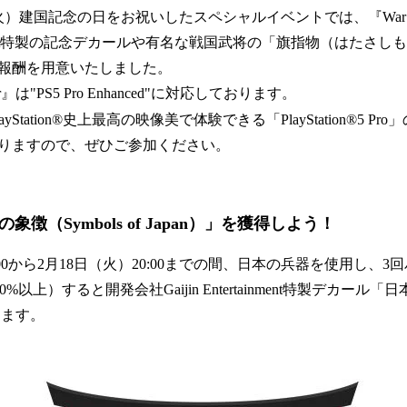
（火）建国記念の日をお祝いしたスペシャルイベントでは、『War T
ertainment特製の記念デカールや有名な戦国武将の「旗指物（はた
報酬を用意いたしました。
er』は"PS5 Pro Enhanced"に対応しております。
をPlayStation®史上最高の映像美で体験できる「PlayStation®5 
りますので、ぜひご参加ください。
象徴（Symbols of Japan）」を獲得しよう！
:00から2月18日（火）20:00までの間、日本の兵器を使用し、3
以上）すると開発会社Gaijin Entertainment特製デカール「日本の
きます。