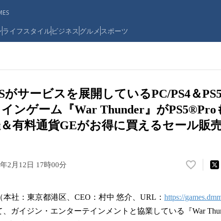
ES
ン
ライフスタイル
ビジネス
グルメ
スポーツ
ESがサービスを展開しているPC/PS4＆P
ンゲーム『War Thunder』がPS5®P
＆有料通貨GEがお得に買えるセール販
5年2月12日 17時00分
い
い
ね
本社：東京都港区、CEO：村中 悠介、URL：
https://games.dm
！
数
て、ガイジン・エンターテインメントと協業している『War Thund