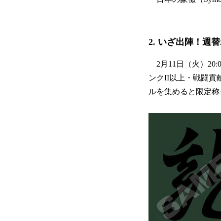
2. いざ出陣！
2月11日（火）20
ンクII以上・戦闘
ルを集めると限定称