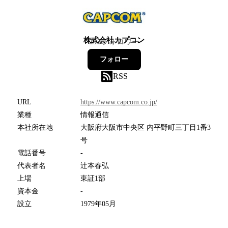
株式会社カプコン
295
フォロワー
フォロー
RSS
URL
https://www.capcom.co.jp/
業種
情報通信
本社所在地
大阪府大阪市中央区 内平野町三丁目1番3
号
電話番号
-
代表者名
辻本春弘
上場
東証1部
資本金
-
設立
1979年05月