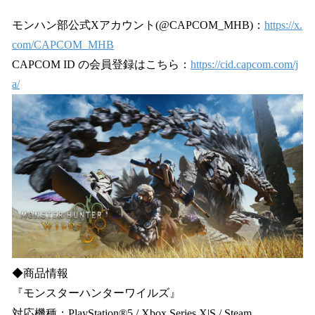
モンハン部公式Xアカウント(@CAPCOM_MHB)：
https://x.
com/CAPCOM_MHB
CAPCOM ID の会員登録はこちら：
https://cid.capcom.com/j
a/
◆商品情報
『モンスターハンターワイルズ』
対応機種：PlayStation®5 / Xbox Series X|S / Steam