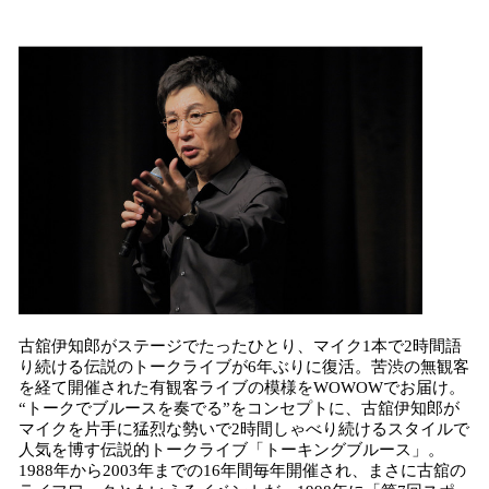
数
を
読
み
込
み
中
で
す
古舘伊知郎がステージでたったひとり、マイク1本で2時間語
り続ける伝説のトークライブが6年ぶりに復活。苦渋の無観客
を経て開催された有観客ライブの模様をWOWOWでお届け。
“トークでブルースを奏でる”をコンセプトに、古舘伊知郎が
マイクを片手に猛烈な勢いで2時間しゃべり続けるスタイルで
人気を博す伝説的トークライブ「トーキングブルース」。
1988年から2003年までの16年間毎年開催され、まさに古舘の