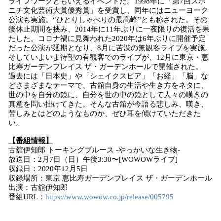
ライフワークともいえるイベントだ。1998年に「第7回スポ
ニチ文化芸術大賞優秀賞」を受賞し、同年にはニューヨーク
公演も実施。“ひとりしゃべりの最高峰”とも称された。その
後休止期間を挟み、2014年に11年ぶりに一夜限りの復活を果
たした。コロナ禍に見舞われた2020年は6年ぶりに開催予定
だった公演が延期となり、8月に苦渋の無観客ライブを実施。
そしていよいよ待望の有観客でのライブが、12月に東京・恵
比寿ガーデンプレイス ザ・ガーデンホールで開催された。
過去には「日本史」や「シェイクスピア」「お経」「脳」な
どさまざまなテーマで、古舘自身の生活や生き方をネタに、
世の中を自分の鏡に、自分を世の中の鏡として人々の嘆きの
真意を問い掛けてきた。そんな古舘が今語る悲しみ、嘆き、
苦しみとはどのようなものか、ぜひ耳を傾けていただきた
い。
【番組情報】
古舘伊知郎 トーキングブルース -やっかいな生き物-
放送日：2月7日（日）午後3:30〜[WOWOWライブ]
収録日：2020年12月5日
収録場所：東京 恵比寿ガーデンプレイス ザ・ガーデンホール
出演：古舘伊知郎
番組URL：
https://www.wowow.co.jp/release/005795