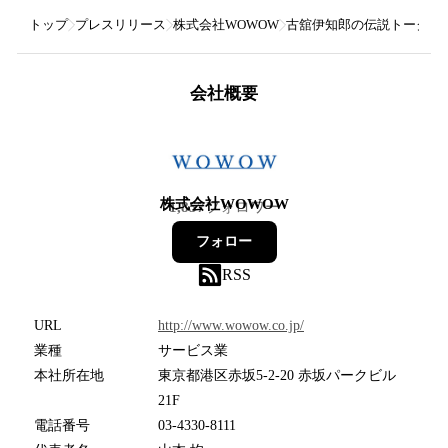
トップ
プレスリリース
株式会社WOWOW
古舘伊知郎の伝説トークライブ
会社概要
株式会社WOWOW
1,857
フォロワー
フォロー
RSS
URL
http://www.wowow.co.jp/
業種
サービス業
本社所在地
東京都港区赤坂5-2-20 赤坂パークビル
21F
電話番号
03-4330-8111