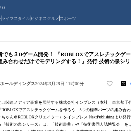
ES
ン
ライフスタイル
ビジネス
グルメ
スポーツ
でも３Dゲーム開発！ 『ROBLOXでアスレチックゲ
組み合わせだけでモデリングする！』発行 技術の泉シリ
ホールディングス
2024年3月29日 11時00分
い
い
ね
でIT関連メディア事業を展開する株式会社インプレス（本社：東京都千
！
ROBLOXでアスレチックゲームを作ろう 5つの標準パーツの組み合
数
を
ゃん＠ROBLOXクリエイター）をインプレス NextPublishingより
読
る『技術の泉シリーズ』は、「技術書典」や「技術書同人誌博覧会」を
み