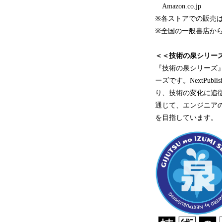
Amazon.co.jp
※各ストアでの販売
※全国の一般書店か
＜＜技術の泉シリー
『技術の泉シリーズ』
ーズです。NextPu
り、技術の変化に追
通じて、エンジニア
を目指しています。