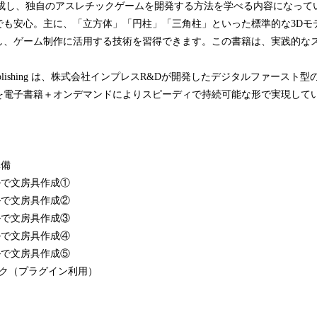
作成し、独自のアスレチックゲームを開発する方法を学べる内容になって
でも安心。主に、「立方体」「円柱」「三角柱」といった標準的な3Dモ
し、ゲーム制作に活用する技術を習得できます。この書籍は、実践的な
Publishing は、株式会社インプレスR&Dが開発したデジタルファースト
を電子書籍＋オンデマンドによりスピーディで持続可能な形で実現して
準備
ルで文房具作成①
ルで文房具作成②
ルで文房具作成③
ルで文房具作成④
ルで文房具作成⑤
ック（プラグイン利用）