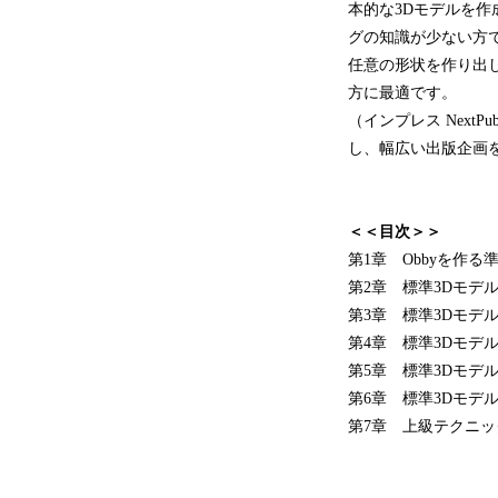
本的な3Dモデルを
グの知識が少ない方
任意の形状を作り出
方に最適です。
（インプレス Next
し、幅広い出版企画
＜＜目次＞＞
第1章 Obbyを作る
第2章 標準3Dモデ
第3章 標準3Dモデ
第4章 標準3Dモデ
第5章 標準3Dモデ
第6章 標準3Dモデ
第7章 上級テクニ