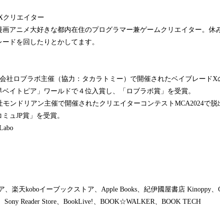
OXクリエイター
漫画アニメ大好きな都内在住のプログラマー兼ゲームクリエイター。休
レードを回したりとかしてます。
に株式会社ロブラボ主催（協力：タカラトミー）で開催されたベイブレードXのR
界ベイトピア」ワールドで４位入賞し、「ロブラボ賞」を受賞。
式会社モンドリアン主催で開催されたクリエイターコンテストMCA2024で
ミュJP賞」を受賞。
Labo
トア、楽天koboイーブックストア、Apple Books、紀伊國屋書店 Kinoppy、Googl
ny Reader Store、BookLive!、BOOK☆WALKER、BOOK TECH