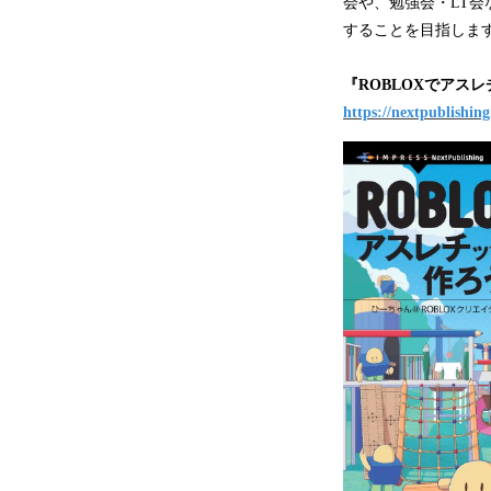
会や、勉強会・LT
することを目指しま
『ROBLOXでアス
https://nextpublishin