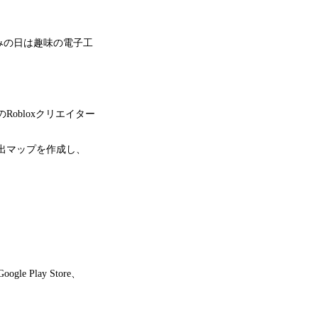
みの日は趣味の電子工
obloxクリエイター
脱出マップを作成し、
e Play Store、