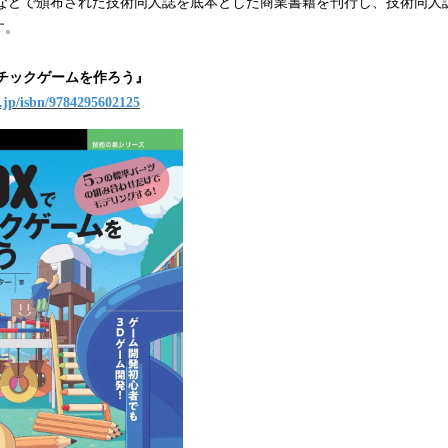
会などで頒布された技術同人誌を底本とした商業書籍を刊行し、技術同人
込
す。
み
中
で
レチックゲームを作ろう』
す
g.jp/isbn/9784295602125