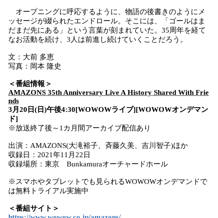
オープニングに呼応するように、物語の後書きのようにメ
ッセージが綴られたエンドロール。そこには、「ゴールはま
だまだ先にある」という言葉が刻まれていた。35周年を経て
なお活動を続け、3人は前進し続けていくことだろう。
文：大前 多恵
写真：岡本 隆史
＜番組情報＞
AMAZONS 35th Anniversary Live A History Shared With Frie
nds
3月20日(日)午後4:30[WOWOWライブ][WOWOWオンデマン
ド]
※放送終了後～1カ月間アーカイブ配信あり
出演：AMAZONS(大滝裕子、斉藤久美、吉川智子)ほか
収録日：2021年11月22日
収録場所：東京 Bunkamuraオーチャードホール
※スマホやタブレットでも見られるWOWOWオンデマンドで
は無料トライアル実施中
＜番組サイト＞
https://www.wowow.co.jp/amazons/