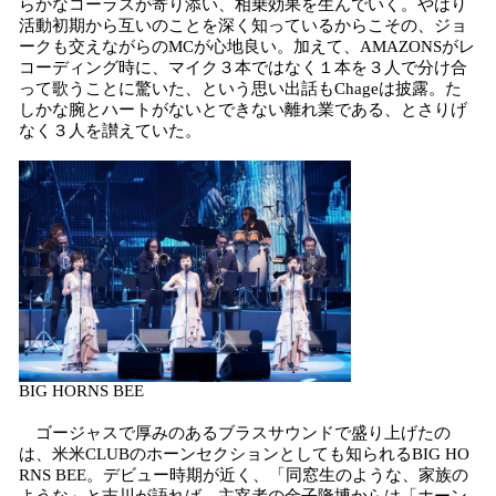
らかなコーラスが寄り添い、相乗効果を生んでいく。やはり
活動初期から互いのことを深く知っているからこその、ジョ
ークも交えながらのMCが心地良い。加えて、AMAZONSがレ
コーディング時に、マイク３本ではなく１本を３人で分け合
って歌うことに驚いた、という思い出話もChageは披露。た
しかな腕とハートがないとできない離れ業である、とさりげ
なく３人を讃えていた。
BIG HORNS BEE
ゴージャスで厚みのあるブラスサウンドで盛り上げたの
は、米米CLUBのホーンセクションとしても知られるBIG HO
RNS BEE。デビュー時期が近く、「同窓生のような、家族の