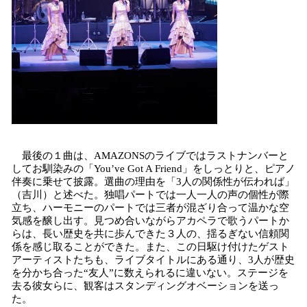
最後の１曲は、AMAZONSのライブではラストナンバーと
してお馴染みの「You’ve Got A Friend」をしっとりと、ピアノ
伴奏に乗せて披露。選曲の理由を「3人の関係性が伝われば」
（吉川）と述べた。独唱パートでは一人一人の声の個性が際
立ち、ハーモニーのパートでは三者が混ざり合って温かな空
気感を醸し出す。見つめ合いながらアカペラで歌うパートか
らは、長い歴史を共に歩んできた３人の、揺るぎない信頼関
係を感じ取ることができた。また、この日駆け付けたゲスト
アーティストたちも、ライブタイトルにある通り、3人が歴史
を分かち合った“友人”に数えられるに違いない。ステージを
去る彼女らに、観客はスタンディングオベーションを送っ
た。