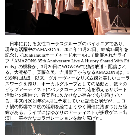
日本における女性コーラスグループのパイオニアであり、
現在も活躍中のAMAZONS。2021年11月22日、結成35周年を
記念してBunkamuraオーチャードホールにて開催されたライ
ブ「AMAZONS 35th Anniversary Live A History Shared With Fri
ends」の模様が、3月20日にWOWOWで独占放送・配信され
る。大滝裕子、斉藤久美、吉川智子からなるAMAZONSは、1
985年に結成。以来、グルーヴィーなリズム感と美しいコーラ
スワークを誇り、ボーカルグループとしての活動と、数々の
ビッグアーティストにバックコーラスで花を添えるサポート
活動との両軸で、音楽界に欠かせない存在であり続けてい
る。本来は2021年の4月に予定していた記念公演だが、コロ
ナ禍の影響で２度の延期を経てようやく開催に漕ぎつけた経
緯がある。ライブにはゆかりのアーティストが多数ゲスト出
演し、華やかなコラボレーションを繰り広げた。