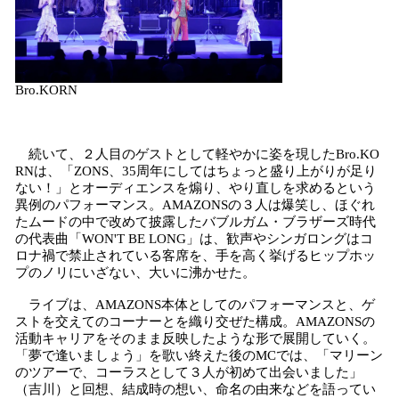
Bro.KORN
続いて、２人目のゲストとして軽やかに姿を現したBro.KO
RNは、「ZONS、35周年にしてはちょっと盛り上がりが足り
ない！」とオーディエンスを煽り、やり直しを求めるという
異例のパフォーマンス。AMAZONSの３人は爆笑し、ほぐれ
たムードの中で改めて披露したバブルガム・ブラザーズ時代
の代表曲「WON'T BE LONG」は、歓声やシンガロングはコ
ロナ禍で禁止されている客席を、手を高く挙げるヒップホッ
プのノリにいざない、大いに沸かせた。
ライブは、AMAZONS本体としてのパフォーマンスと、ゲ
ストを交えてのコーナーとを織り交ぜた構成。AMAZONSの
活動キャリアをそのまま反映したような形で展開していく。
「夢で逢いましょう」を歌い終えた後のMCでは、「マリーン
のツアーで、コーラスとして３人が初めて出会いました」
（吉川）と回想、結成時の想い、命名の由来などを語ってい