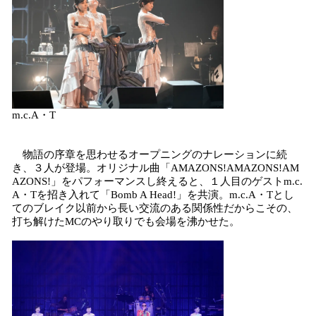
m.c.A・T
物語の序章を思わせるオープニングのナレーションに続
き、３人が登場。オリジナル曲「AMAZONS!AMAZONS!AM
AZONS!」をパフォーマンスし終えると、１人目のゲストm.c.
A・Tを招き入れて「Bomb A Head!」を共演。m.c.A・Tとし
てのブレイク以前から長い交流のある関係性だからこその、
打ち解けたMCのやり取りでも会場を沸かせた。