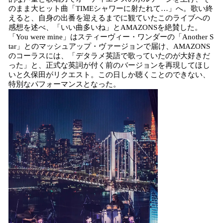
のまま大ヒット曲「TIMEシャワーに射たれて…」へ。歌い終
えると、自身の出番を迎えるまでに観ていたこのライブへの
感想を述べ、「いい曲多いね」とAMAZONSを絶賛した。
「You were mine」はスティーヴィー・ワンダーの「Another S
tar」とのマッシュアップ・ヴァージョンで届け、AMAZONS
のコーラスには、「デタラメ英語で歌っていたのが大好きだ
った」と、正式な英詞が付く前のバージョンを再現してほし
いと久保田がリクエスト。この日しか聴くことのできない、
特別なパフォーマンスとなった。