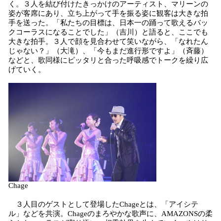
く。３人を結び付けたきっかけのアーティスト、マリーンの
姿が客席にあり、立ち上がって手を振る姿に観客は大きな拍
手を送った。「私たちの目標は、日本一の踊って歌えるバッ
クコーラスになることでした」（吉川）と語ると、ここでも
大きな拍手。３人で顔を見合わせて笑いながら、「なれたん
じゃない？」（大滝）、「今もまだ進行形ですよ」（斉藤）
などと、歌同様にピッタリと合った呼吸感でトークを繰り広
げていく。
Chage
３人目のゲストとして登場したChageとは、「アイシテ
ル」などを共演。Chageのまろやかな歌声に、AMAZONSの柔