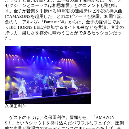
ような」と吉川が語れば、主宰者の金子隆博からは「ホーン
セクションとコーラスは相思相愛」とのコメントも飛び出
す。金子が音楽を手掛けるNHK朝の連続テレビ小説の挿入曲
にAMAZONSを起用した、とのエピソードも披露。30周年記
念のミニアルバム『Fantastic30』からは、金子の提供曲であ
りBIG HORNS BEEが参加するタイトル曲などを共演。音楽の
持つ力、楽しさを存分に味わうことができるセッションだっ
た。
久保田利伸
ゲストのトリは、久保田利伸。冒頭から、「AMAZON
S！」というシャウトを盛り込んだパワフルなフェイク、圧倒
的な声量と歌唱力でオーディエンスのボルテージを上げ、そ