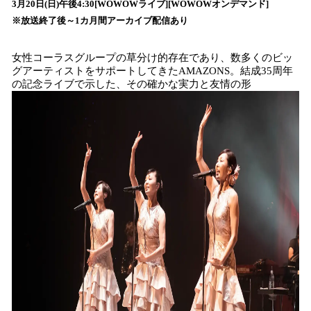
数
3月20日(日)午後4:30[WOWOWライブ][WOWOWオンデマンド]
を
※放送終了後～1カ月間アーカイブ配信あり
読
み
女性コーラスグループの草分け的存在であり、数多くのビッ
込
グアーティストをサポートしてきたAMAZONS。結成35周年
み
の記念ライブで示した、その確かな実力と友情の形
中
で
す