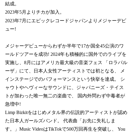
結成。
2023年5月よりチカが加入。
2023年7月にエピックレコードジャパンよりメジャーデビ
ュー!
メジャーデビューからわずか半年で17か国全45公演のワ
ールドツアーを成功! 2024年も積極的に国外でのライブを
実施し、8月にはアメリカ最大級の音楽フェス 「ロラパル
ーザ」にて、日本人女性アーティストでは初となる、 メ
インステージでのパフォーマンスという快挙を達成。 シ
ャウトやヘヴィーなサウンドに、ジャパニーズ・テイス
トが加わった唯一無二の楽曲で、 国内外問わず中毒者が
急増中!
Limp Bizkitをはじめメタル界の伝説的アーティストが認め
た日本人ガールズバンド。 代表曲「お先に失礼しま
す。」Music VideoはTikTokで500万回再生を突破し、 You