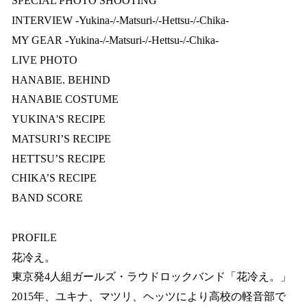
SPECIAL PHOTO SHOOTING
INTERVIEW -Yukina-/-Matsuri-/-Hettsu-/-Chika-
MY GEAR -Yukina-/-Matsuri-/-Hettsu-/-Chika-
LIVE PHOTO
HANABIE. BEHIND
HANABIE COSTUME
YUKINA'S RECIPE
MATSURI’S RECIPE
HETTSU’S RECIPE
CHIKA’S RECIPE
BAND SCORE
PROFILE
花冷え。
東京発4人組ガールズ・ラウドロックバンド「花冷え。」
2015年、ユキナ、マツリ、ヘッツにより高校の軽音部で