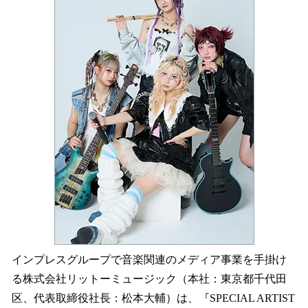
を
読
み
込
み
中
で
す
インプレスグループで音楽関連のメディア事業を手掛け
る株式会社リットーミュージック（本社：東京都千代田
区、代表取締役社長：松本大輔）は、『SPECIAL ARTIST