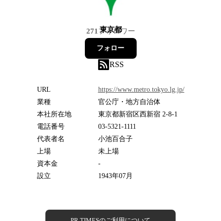
東京都
271
フォロワー
フォロー
RSS
URL
https://www.metro.tokyo.lg.jp/
業種
官公庁・地方自治体
本社所在地
東京都新宿区西新宿 2-8-1
電話番号
03-5321-1111
代表者名
小池百合子
上場
未上場
資本金
-
設立
1943年07月
PR TIMESのご利用について