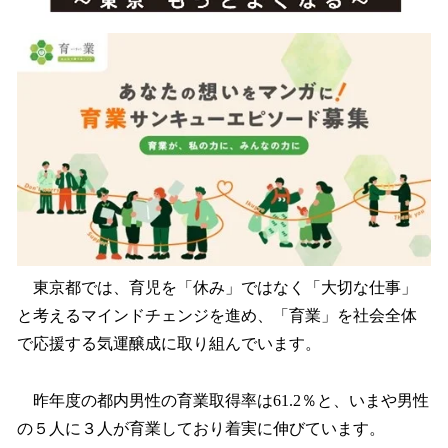
読
み
込
み
中
で
す
東京都では、育児を「休み」ではなく「大切な仕事」
と考えるマインドチェンジを進め、「育業」を社会全体
で応援する気運醸成に取り組んでいます。
昨年度の都内男性の育業取得率は61.2％と、いまや男性
の５人に３人が育業しており着実に伸びています。