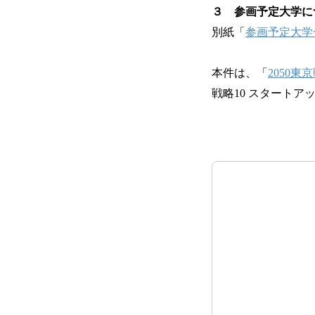
３ 参画予定大学に
別紙「
参画予定大学
本件は、「
2050東
戦略10 スタート