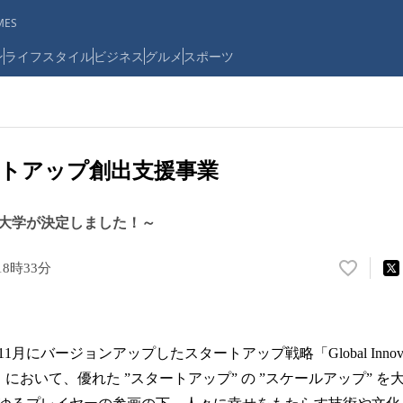
ES
ン
ライフスタイル
ビジネス
グルメ
スポーツ
トアップ創出支援事業
大学が決定しました！～
18時33分
い
い
ね
！
数
バージョンアップしたスタートアップ戦略「Global Innovation St
を
EUP」において、優れた ”スタートアップ” の ”スケールアップ”
読