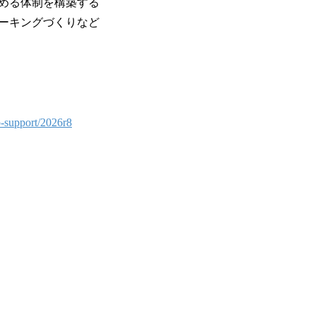
める体制を構築する
ーキングづくりなど
up-support/2026r8