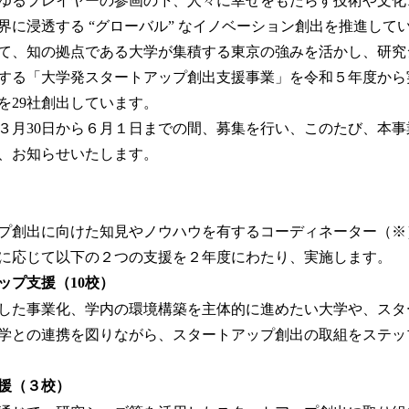
ゆるプレイヤーの参画の下、人々に幸せをもたらす技術や文化
み
込
界に浸透する “グローバル” なイノベーション創出を推進して
み
て、知の拠点である大学が集積する東京の強みを活かし、研究
中
する「大学発スタートアップ創出支援事業」を令和５年度から
で
す
を29社創出しています。
３月30日から６月１日までの間、募集を行い、このたび、本事
、お知らせいたします。
プ創出に向けた知見やノウハウを有するコーディネーター（※
情に応じて以下の２つの支援を２年度にわたり、実施します
ップ支援（10校）
した事業化、学内の環境構築を主体的に進めたい大学や、スタ
学との連携を図りながら、スタートアップ創出の取組をステッ
援（３校）