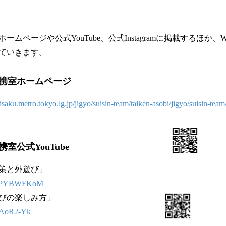
ムページや公式YouTube、公式Instagramに掲載するほか、
ていきます。
携室ホームページ
ku.metro.tokyo.lg.jp/jigyo/suisin-team/taiken-asobi/jigyo/suisin-team/
室公式YouTube
策と外遊び」
/QtEPYBWFKoM
びの楽しみ方」
9RAoR2-Yk