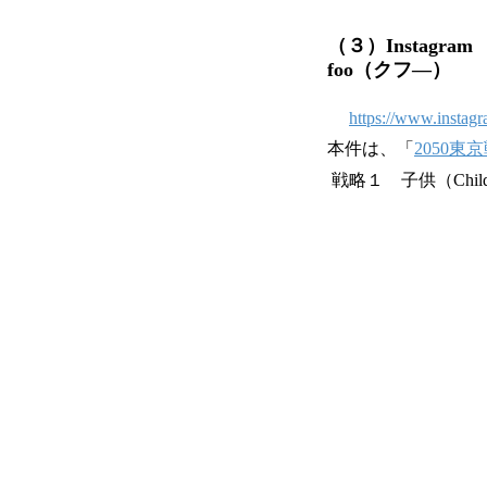
（３）Instag
foo（クフ―）
https://www.instagr
本件は、「
2050東
戦略１ 子供（Chi