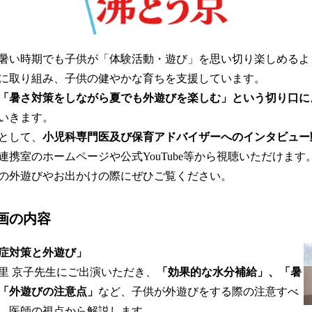
み
込
み
中
暑い時期でも子供が「体験活動・遊び」を思い切り楽しめるよ
で
に取り組み、子供の健やかな育ちを支援しています。
す
「暑さ対策をしながら夏でも外遊びを楽しむ」という切り口に
いきます。
として、
小児科専門医及び保育アドバイザーへのインタビュー
連携室のホームページや公式YouTube等から視聴いただけま
の外遊びやお出かけの際にぜひご覧ください。
画の内容
症対策と外遊び」
 京子先生にご出演いただき、
「効果的な水分補給」、「暑
「外遊びの注意点」
など、子供が外遊びをする際の注意すべ
、医師の視点から解説します。