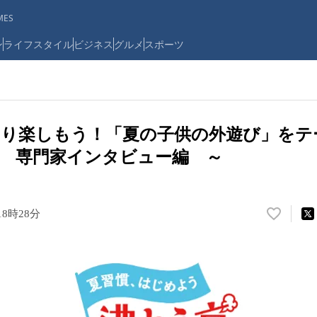
ES
ン
ライフスタイル
ビジネス
グルメ
スポーツ
きり楽しもう！「夏の子供の外遊び」をテ
 専門家インタビュー編 ～
18時28分
い
い
ね
！
数
を
読