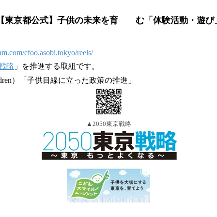
ram 【東京都公式】子供の未来を育 む「体験活動・遊び
am.com/cfoo.asobi.tokyo/reels/
京戦略
」を推進する取組です。
ldren）「子供目線に立った政策の推進」
▲2050東京戦略