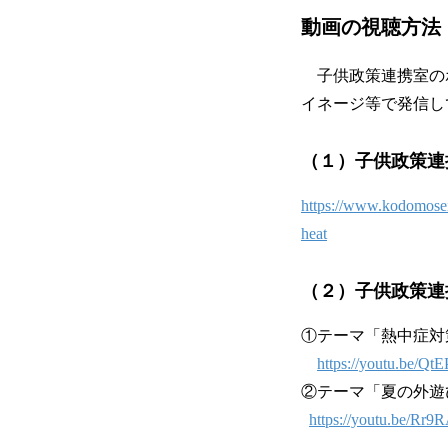
動画の視聴方法
子供政策連携室のホー
イネージ等で発信し
（１）子供政策連
https://www.kodomoseisa
heat
（２）子供政策連携
①テーマ「熱中症対
https://youtu.be
②テーマ「夏の外遊
https://youtu.be/Rr