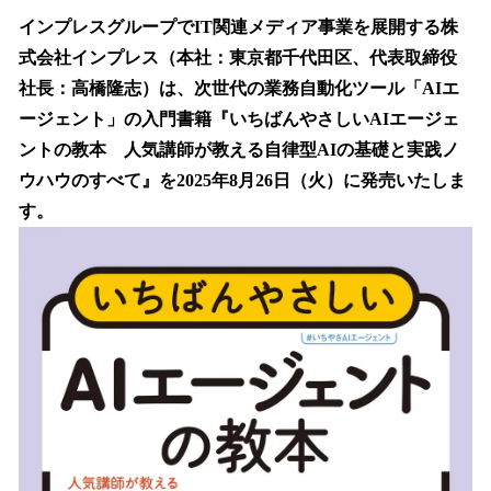
数
インプレスグループでIT関連メディア事業を展開する株
を
式会社インプレス（本社：東京都千代田区、代表取締役
読
み
社長：高橋隆志）は、次世代の業務自動化ツール「AIエ
込
ージェント」の入門書籍『いちばんやさしいAIエージェ
み
ントの教本 人気講師が教える自律型AIの基礎と実践ノ
中
で
ウハウのすべて』を2025年8月26日（火）に発売いたしま
す
す。