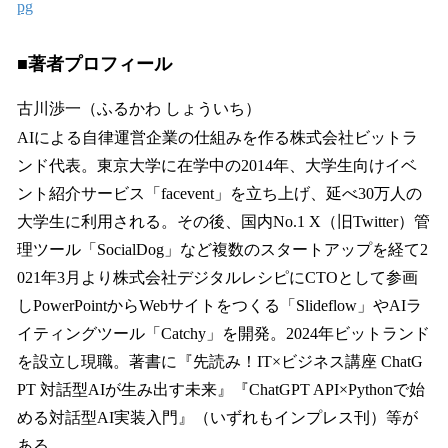
pg
■著者プロフィール
古川渉一（ふるかわ しょういち）
AIによる自律運営企業の仕組みを作る株式会社ビットラ
ンド代表。東京大学に在学中の2014年、大学生向けイベ
ント紹介サービス「facevent」を立ち上げ、延べ30万人の
大学生に利用される。その後、国内No.1 X（旧Twitter）管
理ツール「SocialDog」など複数のスタートアップを経て2
021年3月より株式会社デジタルレシピにCTOとして参画
しPowerPointからWebサイトをつくる「Slideflow」やAIラ
イティングツール「Catchy」を開発。2024年ビットランド
を設立し現職。著書に『先読み！IT×ビジネス講座 ChatG
PT 対話型AIが生み出す未来』『ChatGPT API×Pythonで始
める対話型AI実装入門』（いずれもインプレス刊）等が
ある。