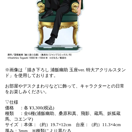
※画像は「描き下ろし 浦飯幽助 玉座ver. 特大アクリルスタン
ド」を使用しております。
お部屋やデスクまわりなどに飾って、キャラクターとの日常
をお楽しみください。
▽仕様
価格 ：各 ¥3,300(税込)
種類 ：全6種(浦飯幽助、桑原和真、飛影、蔵馬、妖狐蔵
馬、コエンマ)
サイズ ：本体：（約）19.7×12cm 台座：（約）11.3×4cm
厚み：3mm ※種類により異なる