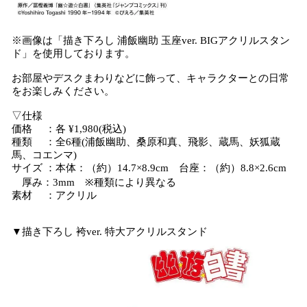
※画像は「描き下ろし 浦飯幽助 玉座ver. BIGアクリルスタン
ド」を使用しております。
お部屋やデスクまわりなどに飾って、キャラクターとの日常
をお楽しみください。
▽仕様
価格 ：各 ¥1,980(税込)
種類 ：全6種(浦飯幽助、桑原和真、飛影、蔵馬、妖狐蔵
馬、コエンマ)
サイズ ：本体：（約）14.7×8.9cm 台座：（約）8.8×2.6cm
厚み：3mm ※種類により異なる
素材 ：アクリル
▼描き下ろし 袴ver. 特大アクリルスタンド