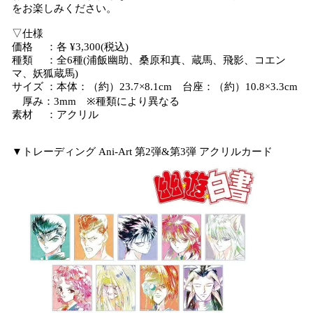
をお楽しみください。
▽仕様
価格 ：各 ¥3,300(税込)
種類 ：全6種(浦飯幽助、桑原和真、蔵馬、飛影、コエン
マ、妖狐蔵馬)
サイズ ：本体：（約）23.7×8.1cm 台座：（約）10.8×3.3cm
厚み：3mm ※種類により異なる
素材 ：アクリル
▼トレーディング Ani-Art 第2弾&第3弾 アクリルカード