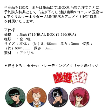
当商品を1BOX、または単品にて1BOX相当数ご注文ごとに、
予約購入特典として「描き下ろし 浦飯幽助&コエンマ 玉座ve
r. アクリルキーホルダー AMNIBUS＆アニメイト限定特典」
を付属いたします。
▽仕様
価格 ：単品 ¥715(税込), BOX ¥8,580(税込)
種類 ：全12種
サイズ ：本体：（約）81×86mm 厚み：3mm 特典：
（約）68×48mm 厚み：3mm
素材 ：アクリル
▼描き下ろし 玉座ver. トレーディングメタリック缶バッジ