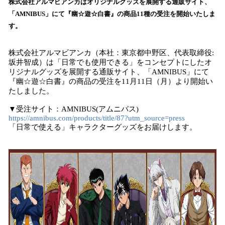
！
株式会社アルマビアンカはオリジナルグッズを展開する通販サイト、
数
「AMNIBUS」にて『幽☆遊☆白書』の商品11種の受注を開始いたしま
を
す。
読
み
株式会社アルマビアンカ（本社：東京都中野区、代表取締役:
込
坂井智成）は「日常でも使用できる」をコンセプトにしたオ
み
リジナルグッズを展開する通販サイト、「AMNIBUS」にて
中
『幽☆遊☆白書』の商品の受注を11月11日（月）より開始い
で
たしました。
す
▼受注サイト：AMNIBUS(アムニバス)
https://amnibus.com/products/title/87?utm_source=press
「日常で使える」キャラクターグッズをお届けします。