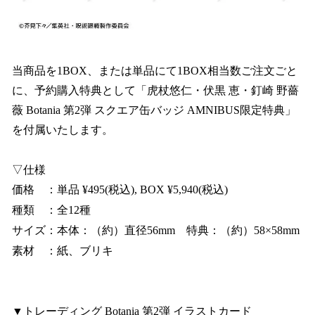
当商品を1BOX、または単品にて1BOX相当数ご注文ごと
に、予約購入特典として「虎杖悠仁・伏黒 恵・釘崎 野薔
薇 Botania 第2弾 スクエア缶バッジ AMNIBUS限定特典」
を付属いたします。
▽仕様
価格 ：単品 ¥495(税込), BOX ¥5,940(税込)
種類 ：全12種
サイズ：本体：（約）直径56mm 特典：（約）58×58mm
素材 ：紙、ブリキ
▼トレーディング Botania 第2弾 イラストカード