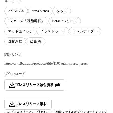
キーワード
AMNIBUS
arma bianca
グッズ
TVアニメ「呪術廻戦」
Botaniaシリーズ
マット缶バッジ
イラストカード
トレカホルダー
虎杖悠仁
伏黒 恵
関連リンク
https://amnibus.com/products/title/1101?utm_source=press
ダウンロード
プレスリリース添付資料
.
pdf
プレスリリース素材
このプレスリリース内で使われている画像ファイルがダウンロードできます