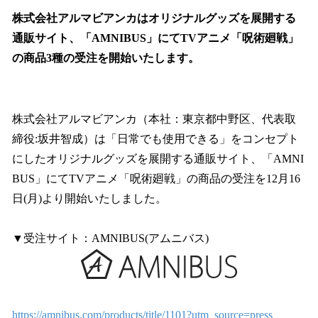
ね
！
株式会社アルマビアンカはオリジナルグッズを展開する
数
通販サイト、「AMNIBUS」にてTVアニメ「呪術廻戦」
を
の商品3種の受注を開始いたします。
読
み
込
み
株式会社アルマビアンカ（本社：東京都中野区、代表取
中
で
締役:坂井智成）は「日常でも使用できる」をコンセプト
す
にしたオリジナルグッズを展開する通販サイト、「AMNI
BUS」にてTVアニメ「呪術廻戦」の商品の受注を12月16
日(月)より開始いたしました。
▼受注サイト：AMNIBUS(アムニバス)
https://amnibus.com/products/title/1101?utm_source=press