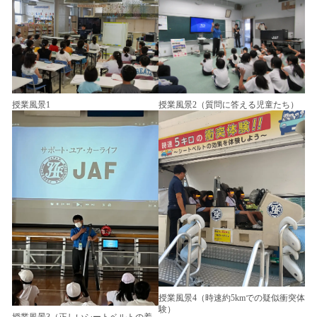
授業風景2（質問に答える児童たち）
授業風景1
授業風景4（時速約5kmでの疑似衝突体
験）