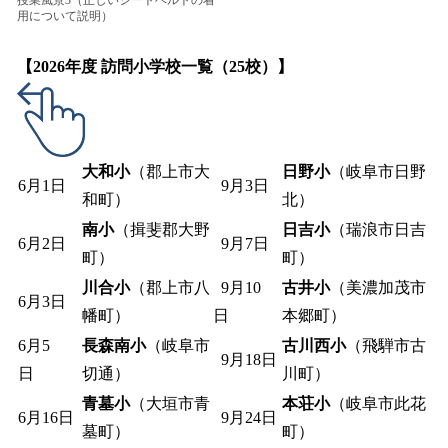
授業風景3（正しいシートベルトの着
用について説明）
【2026年度 訪問小学校一覧（25校）】
大和小
（郡上市大
日野小
（岐阜市日野
6月1日
9月3日
和町）
北）
南小
（揖斐郡大野
日吉小
（瑞浪市日吉
6月2日
9月7日
町）
町）
川合小
（郡上市八
9月10
古井小
（美濃加茂市
6月3日
幡町）
日
本郷町）
6月5
長森南小
（岐阜市
古川西小
（飛騨市古
9月18日
日
切通）
川町）
青墓小
（大垣市青
本荘小
（岐阜市此花
6月16日
9月24日
墓町）
町）