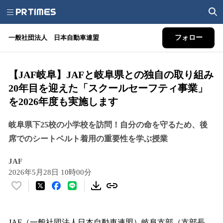
一般社団法人 日本自動車連盟
フォロー
【JAF岐阜】JAFと岐阜県との独自の取り組み
20年目を迎えた「スクールセーフティ事業」
を2026年度も実施します
岐阜県下25校の小学校を訪問！自分の命を守るため、後
席でのシートベルト着用の重要性を学ぶ授業
JAF
2026年5月28日 10時00分
い
い
ね
！
JAF（一般社団法人日本自動車連盟）岐阜支部（支部長