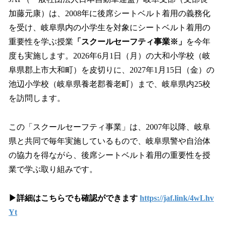
数
加藤元康）は、2008年に後席シートベルト着用の義務化
を
を受け、岐阜県内の小学生を対象にシートベルト着用の
読
み
重要性を学ぶ授業
「スクールセーフティ事業※」
を今年
込
度も実施します。2026年6月1日（月）の大和小学校（岐
み
阜県郡上市大和町）を皮切りに、2027年1月15日（金）の
中
で
池辺小学校（岐阜県養老郡養老町）まで、岐阜県内25校
す
を訪問します。
この「スクールセーフティ事業」は、2007年以降、岐阜
県と共同で毎年実施しているもので、岐阜県警や自治体
の協力を得ながら、後席シートベルト着用の重要性を授
業で学ぶ取り組みです。
▶詳細はこちらでも確認ができます
https://jaf.link/4wLhv
Yt