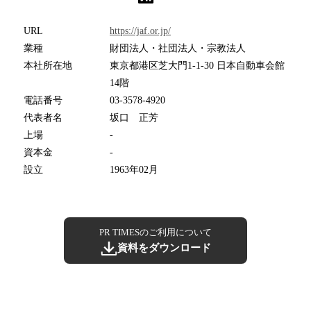
URL
https://jaf.or.jp/
業種
財団法人・社団法人・宗教法人
本社所在地
東京都港区芝大門1-1-30 日本自動車会館
14階
電話番号
03-3578-4920
代表者名
坂口 正芳
上場
-
資本金
-
設立
1963年02月
PR TIMESのご利用について
資料をダウンロード