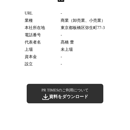
URL
-
業種
商業（卸売業、小売業）
本社所在地
東京都板橋区弥生町77-3
電話番号
-
代表者名
髙橋 豊
上場
未上場
資本金
-
設立
-
PR TIMESのご利用について
資料をダウンロード