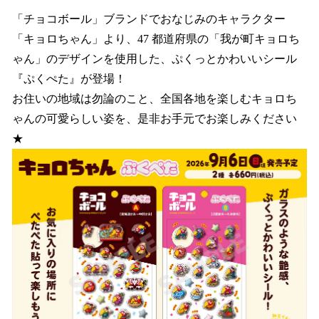
ね
！
「チョコボール」ブランドでおなじみのキャラクター
数
「キョロちゃん」より、47 都道府県の「我が町キョロち
を
ゃん」のデザインを使用した、ぷくっとかわいいシール
読
み
『ぷくぺた』が登場！
込
お住いの地域は勿論のこと、全国各地を楽しむキョロち
み
ゃんの可愛らしい姿を、是非お手元でお楽しみください
中
で
★
す