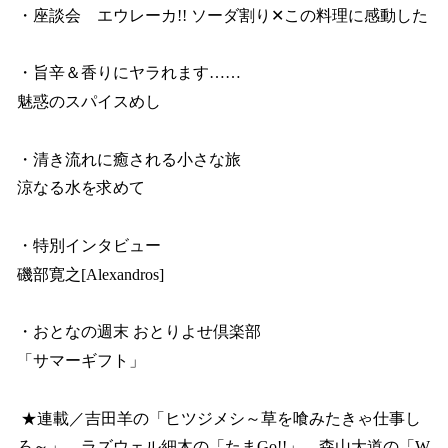
・座談会 エウレーカ!! ソーダ割り✕この料理に感動した
・旨辛＆香りにヤラれます……
魅惑のスパイスめし
・清き流れに癒される小さな旅
涼なる水を求めて
・特別インタビュー
磯部寛之[Alexandros]
・おとなの週末 おとりよせ倶楽部
「サマーギフト」
★連載／吉田羊の「ヒツジメシ～草を喰みたきゃ仕事し
ろ～」、ラズウェル細木の「たまGo!!」、森山大道の「W