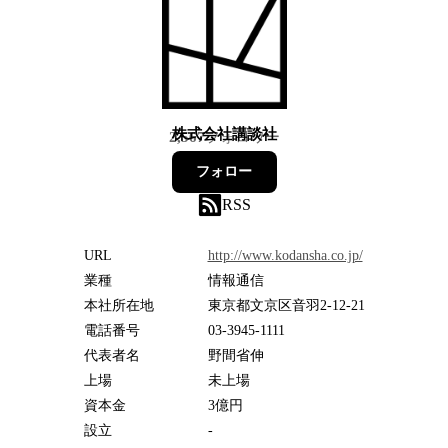
株式会社講談社
2,567
フォロワー
フォロー
RSS
URL
http://www.kodansha.co.jp/
業種
情報通信
本社所在地
東京都文京区音羽2-12-21
電話番号
03-3945-1111
代表者名
野間省伸
上場
未上場
資本金
3億円
設立
-