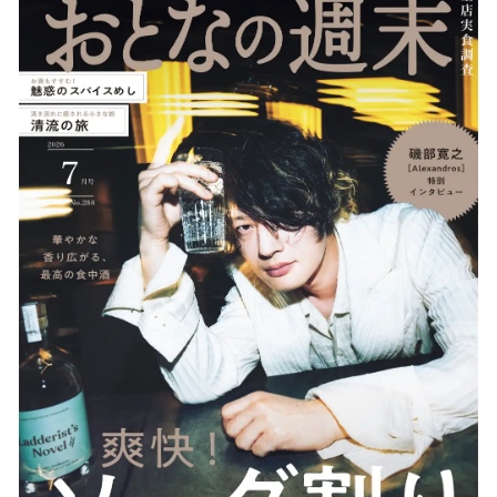
を
読
み
込
み
中
で
す