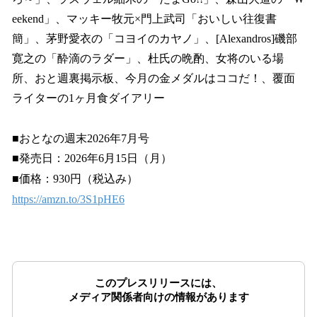
eekend」、マッキー牧元×門上武司「おいしい往復書
簡」、茅野愛衣の「コヨイのカヤノ」、[Alexandros]磯部
寛之の「酔滴のラダー」、杜氏の晩酌、女将のいる場
所、おと週裏掲示板、今月の金メダルはココだ！、覆面
ライターの1ヶ月食ダイアリー
■おとなの週末2026年7月号
■発売日：2026年6月15日（月）
■価格：930円（税込み）
https://amzn.to/3S1pHE6
このプレスリリースには、
メディア関係者向けの情報があります